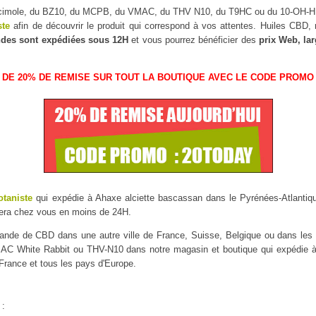
scimole, du BZ10, du MCPB, du VMAC, du THV N10, du T9HC ou du 10-OH-
ste
afin de découvrir le produit qui correspond à vos attentes. Huiles CBD
des sont expédiées sous 12H
et vous pourrez bénéficier des
prix Web, la
 DE 20% DE REMISE SUR TOUT LA BOUTIQUE AVEC LE CODE PROMO 
otaniste
qui expédie à Ahaxe alciette bascassan dans le Pyrénées-Atlantique
sera chez vous en moins de 24H.
mmande de CBD dans une autre ville de France, Suisse, Belgique ou dans l
C White Rabbit ou THV-N10 dans notre magasin et boutique qui expédie à A
 France et tous les pays d'Europe.
 :