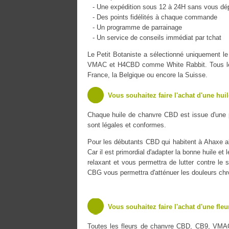
- Une expédition sous 12 à 24H sans vous dé
- Des points fidélités à chaque commande
- Un programme de parrainage
- Un service de conseils immédiat par tchat
Le Petit Botaniste a sélectionné uniquement 
VMAC et H4CBD comme White Rabbit. Tous les pr
France, la Belgique ou encore la Suisse.
Vous souhaitez faire l'achat d'une hui
Chaque huile de chanvre CBD est issue d'une 
sont légales et conformes.
Pour les débutants CBD qui habitent à Ahaxe al
Car il est primordial d'adapter la bonne huile et
relaxant et vous permettra de lutter contre le s
CBG vous permettra d'atténuer les douleurs chr
Vous souhaitez faire l'achat d'une fle
Toutes les fleurs de chanvre CBD, CB9, VMA