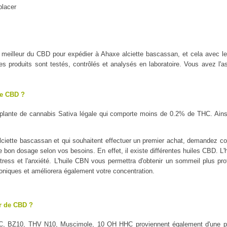
placer
le meilleur du CBD pour expédier à Ahaxe alciette bascassan, et cela ave
oduits sont testés, contrôlés et analysés en laboratoire. Vous avez l'as
le CBD ?
plante de cannabis Sativa légale qui comporte moins de 0.2% de THC. Ains
ciette bascassan et qui souhaitent effectuer un premier achat, demandez cons
 le bon dosage selon vos besoins. En effet, il existe différentes huiles CBD. L
tress et l'anxiété. L'huile CBN vous permettra d'obtenir un sommeil plus profo
oniques et améliorera également votre concentration.
ur de CBD ?
C, BZ10, THV N10, Muscimole, 10 OH HHC proviennent également d'une pl