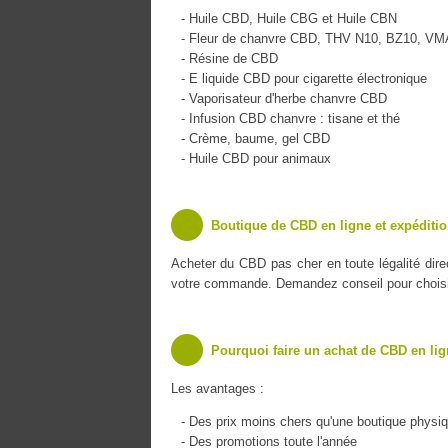
- Huile CBD, Huile CBG et Huile CBN
- Fleur de chanvre CBD, THV N10, BZ10, V
- Résine de CBD
- E liquide CBD pour cigarette électronique
- Vaporisateur d'herbe chanvre CBD
- Infusion CBD chanvre : tisane et thé
- Crème, baume, gel CBD
- Huile CBD pour animaux
Boutique de CBD en ligne et expéditio
Acheter du CBD pas cher en toute légalité dir
votre commande. Demandez conseil pour choisir 
Pourquoi faire un achat de CBD en lig
Les avantages :
- Des prix moins chers qu'une boutique physi
- Des promotions toute l'année