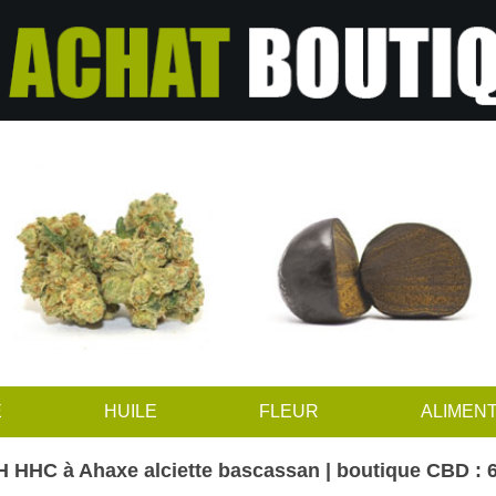
E
HUILE
FLEUR
ALIMENT
 HHC à Ahaxe alciette bascassan | boutique CBD : 