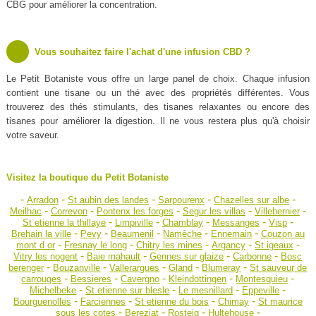
CBG pour améliorer la concentration.
Vous souhaitez faire l'achat d'une infusion CBD ?
Le Petit Botaniste vous offre un large panel de choix. Chaque infusion
contient une tisane ou un thé avec des propriétés différentes. Vous
trouverez des thés stimulants, des tisanes relaxantes ou encore des
tisanes pour améliorer la digestion. Il ne vous restera plus qu'à choisir
votre saveur.
Visitez la boutique du Petit Botaniste
-
-
-
-
-
Arradon
St aubin des landes
Sarpourenx
Chazelles sur albe
-
-
-
-
-
Meilhac
Correvon
Pontenx les forges
Segur les villas
Villebernier
-
-
-
-
-
St etienne la thillaye
Limpiville
Chamblay
Messanges
Visp
-
-
-
-
-
Brehain la ville
Pevy
Beaumenil
Namêche
Ennemain
Couzon au
-
-
-
-
-
mont d or
Fresnay le long
Chitry les mines
Argancy
St igeaux
-
-
-
-
Vitry les nogent
Baie mahault
Gennes sur glaize
Carbonne
Bosc
-
-
-
-
-
berenger
Bouzanville
Vallerargues
Gland
Blumeray
St sauveur de
-
-
-
-
-
carrouges
Bessieres
Cavergno
Kleindottingen
Montesquieu
-
-
-
-
Michelbeke
St etienne sur blesle
Le mesnillard
Eppeville
-
-
-
-
Bourguenolles
Farciennes
St etienne du bois
Chimay
St maurice
-
-
-
-
sous les cotes
Bereziat
Rosteig
Hultehouse