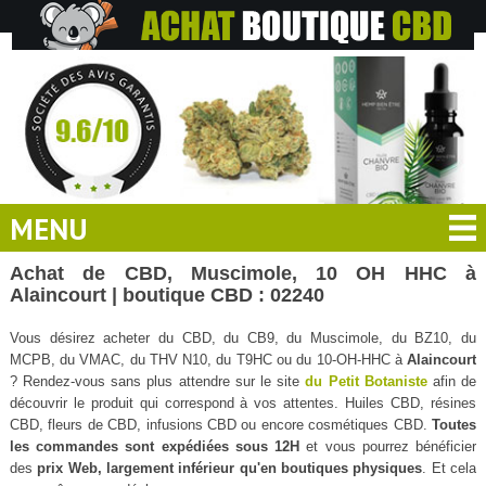
MENU
Achat de CBD, Muscimole, 10 OH HHC à
Alaincourt | boutique CBD : 02240
Vous désirez acheter du CBD, du CB9, du Muscimole, du BZ10, du
MCPB, du VMAC, du THV N10, du T9HC ou du 10-OH-HHC à
Alaincourt
? Rendez-vous sans plus attendre sur le site
du Petit Botaniste
afin de
découvrir le produit qui correspond à vos attentes. Huiles CBD, résines
CBD, fleurs de CBD, infusions CBD ou encore cosmétiques CBD.
Toutes
les commandes sont expédiées sous 12H
et vous pourrez bénéficier
des
prix Web, largement inférieur qu'en boutiques physiques
. Et cela