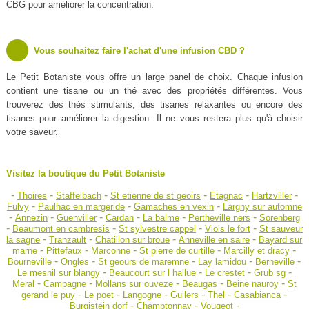
CBG pour améliorer la concentration.
Vous souhaitez faire l'achat d'une infusion CBD ?
Le Petit Botaniste vous offre un large panel de choix. Chaque infusion
contient une tisane ou un thé avec des propriétés différentes. Vous
trouverez des thés stimulants, des tisanes relaxantes ou encore des
tisanes pour améliorer la digestion. Il ne vous restera plus qu'à choisir
votre saveur.
Visitez la boutique du Petit Botaniste
-
-
-
-
-
-
Thoires
Staffelbach
St etienne de st geoirs
Etagnac
Hartzviller
-
-
-
Fulvy
Paulhac en margeride
Gamaches en vexin
Largny sur automne
-
-
-
-
-
-
Annezin
Guenviller
Cardan
La balme
Pertheville ners
Sorenberg
-
-
-
-
Beaumont en cambresis
St sylvestre cappel
Viols le fort
St sauveur
-
-
-
-
la sagne
Tranzault
Chatillon sur broue
Anneville en saire
Bayard sur
-
-
-
-
-
marne
Pittefaux
Marconne
St pierre de curtille
Marcilly et dracy
-
-
-
-
-
Bourneville
Ongles
St geours de maremne
Lay lamidou
Berneville
-
-
-
-
Le mesnil sur blangy
Beaucourt sur l hallue
Le crestet
Grub sg
-
-
-
-
-
Meral
Campagne
Mollans sur ouveze
Beaugas
Beine nauroy
St
-
-
-
-
-
-
gerand le puy
Le poet
Langogne
Guilers
Thel
Casabianca
-
-
-
Burgistein dorf
Champtonnay
Vougeot