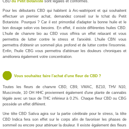
CBD
du Petit Botaniste
sont légales et conformes.
Pour les débutants CBD qui habitent à Arc-wattripont et qui souhaitent
effectuer un premier achat, demandez conseil sur le tchat du Petit
Botaniste. Pourquoi ? Car il est primordial d'adapter la bonne huile et le
bon dosage selon vos besoins. En effet, il existe différentes huiles CBD.
L'huile de chanvre bio au CBD vous offrira un effet relaxant et vous
permettra de lutter contre le stress et l'anxiété. L'huile CBN vous
permettra d'obtenir un sommeil plus profond et de lutter contre l'insomnie.
Enfin, l'huile CBG vous permettra d'atténuer les douleurs chroniques et
améliorera également votre concentration.
Vous souhaitez faire l'achat d'une fleur de CBD ?
Toutes les fleurs de chanvre CBD, CB9, VMAC, BZ10, THV N10,
Muscimole, 10 OH HHC proviennent également d'une plante de cannabis
légale avec un taux de THC inférieur à 0.2%. Chaque fleur CBD ou CBG
possède un effet différent.
Une tête CBD Sativa agira sur la partie cérébrale pour le stress, la tête
CBD Indica fera son effet sur le corps afin de favoriser les phases de
sommeil ou encore pour atténuer la douleur. Il existe également des fleurs