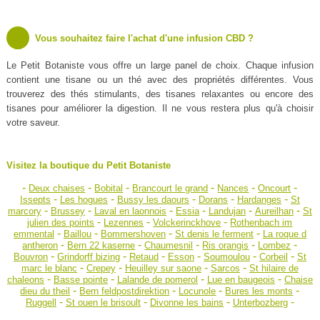
Vous souhaitez faire l'achat d'une infusion CBD ?
Le Petit Botaniste vous offre un large panel de choix. Chaque infusion
contient une tisane ou un thé avec des propriétés différentes. Vous
trouverez des thés stimulants, des tisanes relaxantes ou encore des
tisanes pour améliorer la digestion. Il ne vous restera plus qu'à choisir
votre saveur.
Visitez la boutique du Petit Botaniste
-
-
-
-
-
-
Deux chaises
Bobital
Brancourt le grand
Nances
Oncourt
-
-
-
-
-
Issepts
Les hogues
Bussy les daours
Dorans
Hardanges
St
-
-
-
-
-
-
marcory
Brussey
Laval en laonnois
Essia
Landujan
Aureilhan
St
-
-
-
julien des points
Lezennes
Volckerinckhove
Rothenbach im
-
-
-
-
emmental
Baillou
Bommershoven
St denis le ferment
La roque d
-
-
-
-
-
antheron
Bern 22 kaserne
Chaumesnil
Ris orangis
Lombez
-
-
-
-
-
-
Bouvron
Grindorff bizing
Retaud
Esson
Soumoulou
Corbeil
St
-
-
-
-
marc le blanc
Crepey
Heuilley sur saone
Sarcos
St hilaire de
-
-
-
-
chaleons
Basse pointe
Lalande de pomerol
Lue en baugeois
Chaise
-
-
-
-
dieu du theil
Bern feldpostdirektion
Locunole
Bures les monts
-
-
-
-
Ruggell
St ouen le brisoult
Divonne les bains
Unterbozberg