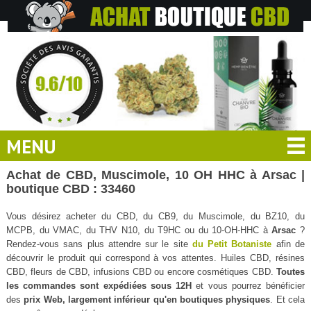
MENU
Achat de CBD, Muscimole, 10 OH HHC à Arsac |
boutique CBD : 33460
Vous désirez acheter du CBD, du CB9, du Muscimole, du BZ10, du
MCPB, du VMAC, du THV N10, du T9HC ou du 10-OH-HHC à
Arsac
?
Rendez-vous sans plus attendre sur le site
du Petit Botaniste
afin de
découvrir le produit qui correspond à vos attentes. Huiles CBD, résines
CBD, fleurs de CBD, infusions CBD ou encore cosmétiques CBD.
Toutes
les commandes sont expédiées sous 12H
et vous pourrez bénéficier
des
prix Web, largement inférieur qu'en boutiques physiques
. Et cela