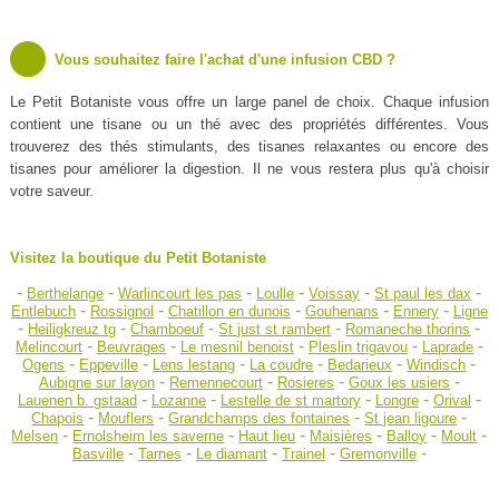
Vous souhaitez faire l'achat d'une infusion CBD ?
Le Petit Botaniste vous offre un large panel de choix. Chaque infusion
contient une tisane ou un thé avec des propriétés différentes. Vous
trouverez des thés stimulants, des tisanes relaxantes ou encore des
tisanes pour améliorer la digestion. Il ne vous restera plus qu'à choisir
votre saveur.
Visitez la boutique du Petit Botaniste
-
-
-
-
-
-
Berthelange
Warlincourt les pas
Loulle
Voissay
St paul les dax
-
-
-
-
-
Entlebuch
Rossignol
Chatillon en dunois
Gouhenans
Ennery
Ligne
-
-
-
-
-
Heiligkreuz tg
Chamboeuf
St just st rambert
Romaneche thorins
-
-
-
-
-
Melincourt
Beuvrages
Le mesnil benoist
Pleslin trigavou
Laprade
-
-
-
-
-
-
Ogens
Eppeville
Lens lestang
La coudre
Bedarieux
Windisch
-
-
-
-
Aubigne sur layon
Remennecourt
Rosieres
Goux les usiers
-
-
-
-
-
Lauenen b. gstaad
Lozanne
Lestelle de st martory
Longre
Orival
-
-
-
-
Chapois
Mouflers
Grandchamps des fontaines
St jean ligoure
-
-
-
-
-
-
Melsen
Ernolsheim les saverne
Haut lieu
Maisières
Balloy
Moult
-
-
-
-
-
Basville
Tarnes
Le diamant
Trainel
Gremonville