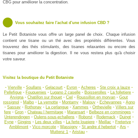
CBG pour améliorer la concentration.
Vous souhaitez faire l'achat d'une infusion CBD ?
Le Petit Botaniste vous offre un large panel de choix. Chaque infusion
contient une tisane ou un thé avec des propriétés différentes. Vous
trouverez des thés stimulants, des tisanes relaxantes ou encore des
tisanes pour améliorer la digestion. Il ne vous restera plus qu'à choisir
votre saveur.
Visitez la boutique du Petit Botaniste
-
-
-
-
-
-
-
Vierville
Soullans
Gelacourt
Evron
Acheres
Ste croix a lauze
-
-
-
-
-
Pellefigue
Fouquenies
Lugano 2 caselle
Boisserolles
La folletiere
-
-
-
-
Arvigna
Chatillon sur thouet
Ciel
Roussillon en morvan
Gout
-
-
-
-
-
-
rossignol
Malbo
La vernotte
Montamy
Malouy
Echevannes
Agno
-
-
-
-
-
-
Sassay
Rothonay
La cerlangue
Xammes
Orthevielle
Villers sur
-
-
-
-
-
fere
Gron
Chateau l hermitage
Maransart
Belbeze en comminges
-
-
-
-
-
Unterendingen
Oulens-sous-echallens
Roborst
Rodemack
Duingt
-
-
-
-
-
-
Eyne
Gingins
Les deux villes
La ferte loupiere
Meillac
Freterive
-
-
-
-
-
Amblimont
Vico morcote
Wassigny
St andre d hebertot
Ars
-
-
Muttenz 1
Aristau