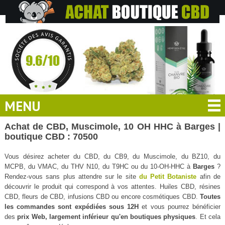
MENU
Achat de CBD, Muscimole, 10 OH HHC à Barges |
boutique CBD : 70500
Vous désirez acheter du CBD, du CB9, du Muscimole, du BZ10, du
MCPB, du VMAC, du THV N10, du T9HC ou du 10-OH-HHC à
Barges
?
Rendez-vous sans plus attendre sur le site
du Petit Botaniste
afin de
découvrir le produit qui correspond à vos attentes. Huiles CBD, résines
CBD, fleurs de CBD, infusions CBD ou encore cosmétiques CBD.
Toutes
les commandes sont expédiées sous 12H
et vous pourrez bénéficier
des
prix Web, largement inférieur qu'en boutiques physiques
. Et cela