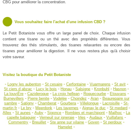
CBG pour améliorer la concentration.
Vous souhaitez faire l'achat d'une infusion CBD ?
Le Petit Botaniste vous offre un large panel de choix. Chaque infusion
contient une tisane ou un thé avec des propriétés différentes. Vous
trouverez des thés stimulants, des tisanes relaxantes ou encore des
tisanes pour améliorer la digestion. Il ne vous restera plus qu'à choisir
votre saveur.
Visitez la boutique du Petit Botaniste
-
-
-
-
-
-
Logny les aubenton
St cesaire
Cerfontaine
Vuarmarens
St avit
-
-
-
-
-
-
St ciers d abzac
Lucy le bois
Honau
Salsigne
Kronbuhl
Hasnon
-
-
-
-
-
La louviÈre
Cazideroque
La croix hellean
Roquecourbe
Etouvans
-
-
-
-
-
Burnevillers
Pierre benite
Vodelée
Choindez
Aran
Beaurepaire sur
-
-
-
-
-
-
sambre
Satigny
Chamberat
Gourbera
Villelongue
Lacroisille
St-
-
-
-
-
-
-
martin fr
Le bry
Meerdonk
Les tavernes
Aignay le duc
St medard
-
-
-
-
-
-
Allex
St aunes
Auby
Sigonce
Rombies et marchipont
Mailhoc
La
-
-
-
-
-
capelle balaguier
Verneuil sur igneraie
Irles
Audaux
Vuillafans
-
-
-
-
-
Commentry
Breuillet
Ste anne sur vilaine
Goven
St perdoux
-
Hamelet