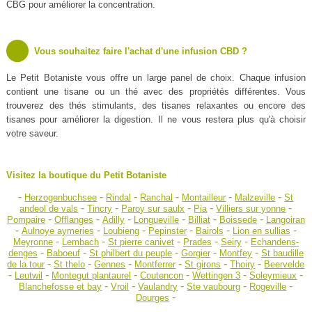
CBG pour améliorer la concentration.
Vous souhaitez faire l'achat d'une infusion CBD ?
Le Petit Botaniste vous offre un large panel de choix. Chaque infusion
contient une tisane ou un thé avec des propriétés différentes. Vous
trouverez des thés stimulants, des tisanes relaxantes ou encore des
tisanes pour améliorer la digestion. Il ne vous restera plus qu'à choisir
votre saveur.
Visitez la boutique du Petit Botaniste
-
-
-
-
-
-
Herzogenbuchsee
Rindal
Ranchal
Montailleur
Malzeville
St
-
-
-
-
-
andeol de vals
Tincry
Paroy sur saulx
Pia
Villiers sur yonne
-
-
-
-
-
-
Pompaire
Offlanges
Adilly
Longueville
Billiat
Boissede
Langoiran
-
-
-
-
-
-
Aulnoye aymeries
Loubieng
Pepinster
Bairols
Lion en sullias
-
-
-
-
-
Meyronne
Lembach
St pierre canivet
Prades
Seiry
Echandens-
-
-
-
-
-
denges
Baboeuf
St philbert du peuple
Gorgier
Montfey
St baudille
-
-
-
-
-
-
de la tour
St thelo
Gennes
Montferrer
St girons
Thoiry
Beervelde
-
-
-
-
-
-
Leutwil
Montegut plantaurel
Coutencon
Wettingen 3
Soleymieux
-
-
-
-
-
Blanchefosse et bay
Vroil
Vaulandry
Ste vaubourg
Rogeville
-
Dourges