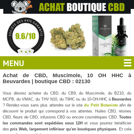
MENU
Achat de CBD, Muscimole, 10 OH HHC à
Beuvardes | boutique CBD : 02130
Vous désirez acheter du CBD, du CB9, du Muscimole, du BZ10, du
MCPB, du VMAC, du THV N10, du T9HC ou du 10-OH-HHC à
Beuvardes
? Rendez-vous sans plus attendre sur le site
du Petit Botaniste
afin de
découvrir le produit qui correspond à vos attentes. Huiles CBD, résines
CBD, fleurs de CBD, infusions CBD ou encore cosmétiques CBD.
Toutes
les commandes sont expédiées sous 12H
et vous pourrez bénéficier
des
prix Web, largement inférieur qu'en boutiques physiques
. Et cela