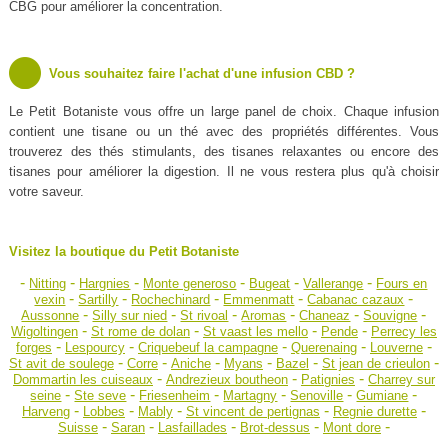
CBG pour améliorer la concentration.
Vous souhaitez faire l'achat d'une infusion CBD ?
Le Petit Botaniste vous offre un large panel de choix. Chaque infusion
contient une tisane ou un thé avec des propriétés différentes. Vous
trouverez des thés stimulants, des tisanes relaxantes ou encore des
tisanes pour améliorer la digestion. Il ne vous restera plus qu'à choisir
votre saveur.
Visitez la boutique du Petit Botaniste
-
-
-
-
-
-
Nitting
Hargnies
Monte generoso
Bugeat
Vallerange
Fours en
-
-
-
-
-
vexin
Sartilly
Rochechinard
Emmenmatt
Cabanac cazaux
-
-
-
-
-
-
Aussonne
Silly sur nied
St rivoal
Aromas
Chaneaz
Souvigne
-
-
-
-
Wigoltingen
St rome de dolan
St vaast les mello
Pende
Perrecy les
-
-
-
-
-
forges
Lespourcy
Criquebeuf la campagne
Querenaing
Louverne
-
-
-
-
-
-
St avit de soulege
Corre
Aniche
Myans
Bazel
St jean de crieulon
-
-
-
Dommartin les cuiseaux
Andrezieux boutheon
Patignies
Charrey sur
-
-
-
-
-
-
seine
Ste seve
Friesenheim
Martagny
Senoville
Gumiane
-
-
-
-
-
Harveng
Lobbes
Mably
St vincent de pertignas
Regnie durette
-
-
-
-
-
Suisse
Saran
Lasfaillades
Brot-dessus
Mont dore