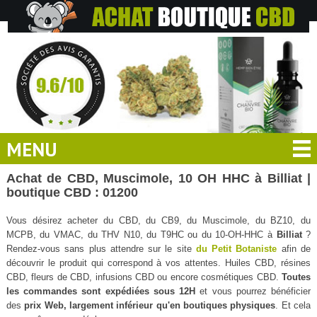
MENU
Achat de CBD, Muscimole, 10 OH HHC à Billiat |
boutique CBD : 01200
Vous désirez acheter du CBD, du CB9, du Muscimole, du BZ10, du
MCPB, du VMAC, du THV N10, du T9HC ou du 10-OH-HHC à
Billiat
?
Rendez-vous sans plus attendre sur le site
du Petit Botaniste
afin de
découvrir le produit qui correspond à vos attentes. Huiles CBD, résines
CBD, fleurs de CBD, infusions CBD ou encore cosmétiques CBD.
Toutes
les commandes sont expédiées sous 12H
et vous pourrez bénéficier
des
prix Web, largement inférieur qu'en boutiques physiques
. Et cela