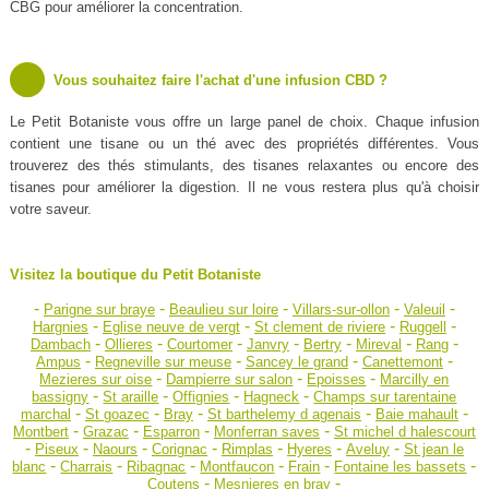
CBG pour améliorer la concentration.
Vous souhaitez faire l'achat d'une infusion CBD ?
Le Petit Botaniste vous offre un large panel de choix. Chaque infusion
contient une tisane ou un thé avec des propriétés différentes. Vous
trouverez des thés stimulants, des tisanes relaxantes ou encore des
tisanes pour améliorer la digestion. Il ne vous restera plus qu'à choisir
votre saveur.
Visitez la boutique du Petit Botaniste
-
-
-
-
-
Parigne sur braye
Beaulieu sur loire
Villars-sur-ollon
Valeuil
-
-
-
-
Hargnies
Eglise neuve de vergt
St clement de riviere
Ruggell
-
-
-
-
-
-
-
Dambach
Ollieres
Courtomer
Janvry
Bertry
Mireval
Rang
-
-
-
-
Ampus
Regneville sur meuse
Sancey le grand
Canettemont
-
-
-
Mezieres sur oise
Dampierre sur salon
Epoisses
Marcilly en
-
-
-
-
bassigny
St araille
Offignies
Hagneck
Champs sur tarentaine
-
-
-
-
-
marchal
St goazec
Bray
St barthelemy d agenais
Baie mahault
-
-
-
-
Montbert
Grazac
Esparron
Monferran saves
St michel d halescourt
-
-
-
-
-
-
-
Piseux
Naours
Corignac
Rimplas
Hyeres
Aveluy
St jean le
-
-
-
-
-
-
blanc
Charrais
Ribagnac
Montfaucon
Frain
Fontaine les bassets
-
-
Coutens
Mesnieres en bray