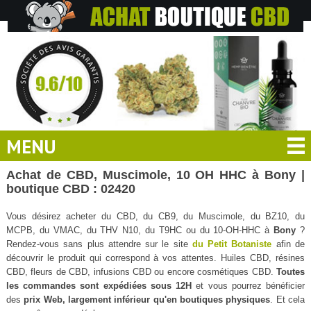
MENU
Achat de CBD, Muscimole, 10 OH HHC à Bony |
boutique CBD : 02420
Vous désirez acheter du CBD, du CB9, du Muscimole, du BZ10, du
MCPB, du VMAC, du THV N10, du T9HC ou du 10-OH-HHC à
Bony
?
Rendez-vous sans plus attendre sur le site
du Petit Botaniste
afin de
découvrir le produit qui correspond à vos attentes. Huiles CBD, résines
CBD, fleurs de CBD, infusions CBD ou encore cosmétiques CBD.
Toutes
les commandes sont expédiées sous 12H
et vous pourrez bénéficier
des
prix Web, largement inférieur qu'en boutiques physiques
. Et cela