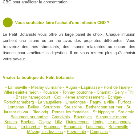
CBG pour améliorer la concentration.
Vous souhaitez faire l'achat d'une infusion CBD ?
Le Petit Botaniste vous offre un large panel de choix. Chaque infusion
contient une tisane ou un thé avec des propriétés différentes. Vous
trouverez des thés stimulants, des tisanes relaxantes ou encore des
tisanes pour améliorer la digestion. Il ne vous restera plus qu'à choisir
votre saveur.
Visitez la boutique du Petit Botaniste
-
-
-
-
-
-
La neuville
Meslay du maine
Augan
Espinasse
Pont de l isere
-
-
-
-
-
Villers-saint-siméon
Pouance
Tonnay boutonne
Charnat
Seiry
Thil
-
-
-
-
-
Brissy hamegicourt
Cox
4eme arrondissement
Echigey
-
-
-
-
-
Rorschacherberg
La vaupaliere
Limalonges
Pagny la ville
Furfooz
-
-
-
-
-
Lompnas
Belley
Soustons
Ste soline
Bethencourt sur mer
St
-
-
-
-
laurent du var
Ried-brig
Pernes les fontaines
St hippolyte
Ste croix
-
-
-
-
-
Beaumont sur sarthe
Grandvals
Bazugues
Aulnay sur marne
-
-
-
-
-
-
-
Seriers
Bachos
Chigny
Lilly
Quievrecourt
Lindry
Le magnoray
-
-
-
-
-
-
Fieux
La tourette
Haucourt
Beaumont
Lasserade
Bourneville
-
-
-
Mévergnies-lez-lens
Peyremale
Compains