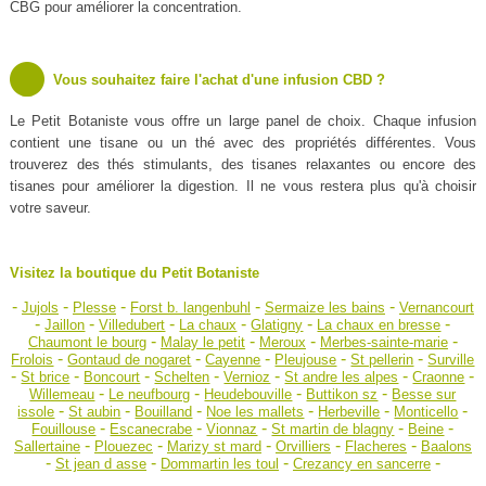
CBG pour améliorer la concentration.
Vous souhaitez faire l'achat d'une infusion CBD ?
Le Petit Botaniste vous offre un large panel de choix. Chaque infusion
contient une tisane ou un thé avec des propriétés différentes. Vous
trouverez des thés stimulants, des tisanes relaxantes ou encore des
tisanes pour améliorer la digestion. Il ne vous restera plus qu'à choisir
votre saveur.
Visitez la boutique du Petit Botaniste
-
-
-
-
-
Jujols
Plesse
Forst b. langenbuhl
Sermaize les bains
Vernancourt
-
-
-
-
-
-
Jaillon
Villedubert
La chaux
Glatigny
La chaux en bresse
-
-
-
-
Chaumont le bourg
Malay le petit
Meroux
Merbes-sainte-marie
-
-
-
-
-
Frolois
Gontaud de nogaret
Cayenne
Pleujouse
St pellerin
Surville
-
-
-
-
-
-
-
St brice
Boncourt
Schelten
Vernioz
St andre les alpes
Craonne
-
-
-
-
Willemeau
Le neufbourg
Heudebouville
Buttikon sz
Besse sur
-
-
-
-
-
-
issole
St aubin
Bouilland
Noe les mallets
Herbeville
Monticello
-
-
-
-
-
Fouillouse
Escanecrabe
Vionnaz
St martin de blagny
Beine
-
-
-
-
-
Sallertaine
Plouezec
Marizy st mard
Orvilliers
Flacheres
Baalons
-
-
-
-
St jean d asse
Dommartin les toul
Crezancy en sancerre