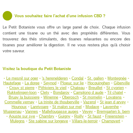
Vous souhaitez faire l'achat d'une infusion CBD ?
Le Petit Botaniste vous offre un large panel de choix. Chaque infusion
contient une tisane ou un thé avec des propriétés différentes. Vous
trouverez des thés stimulants, des tisanes relaxantes ou encore des
tisanes pour améliorer la digestion. Il ne vous restera plus qu'à choisir
votre saveur.
Visitez la boutique du Petit Botaniste
-
-
-
-
-
-
Le mesnil sur oger
's herenelderen
Condal
St. gallen
Montegnée
-
-
-
-
-
Hautefage
La doree
Seynod
Ploeuc sur lie
Hocquinghen
Giberville
-
-
-
-
-
-
Crouy st pierre
Pithiviers le vieil
Chateau
Breuillet
St cyprien
-
-
-
-
-
Rukkelingen-loon
Clety
Bondaroy
Camplong d aude
Til chatel
-
-
-
-
-
Bruay la buissiere
Winenne
Oberosch
St momelin
Lovatens
-
-
-
-
Commelle vernay
La trinite de thouberville
Vazerol
St jean d arvey
-
-
-
-
-
Hounoux
Lanrivoare
St malon sur mel
Modave
Lavernhe
-
-
-
-
Wuppenau
Vannes
Mallefougasse auges
Vevey
Bremgarten b. bern
-
-
-
-
-
-
-
Aouste sur sye
Chambry
Guigny
Roilly
St faust
Freienstein
-
-
-
-
Mulegns
Ste sabine sur longeve
Villars-le-terroir
Champvert