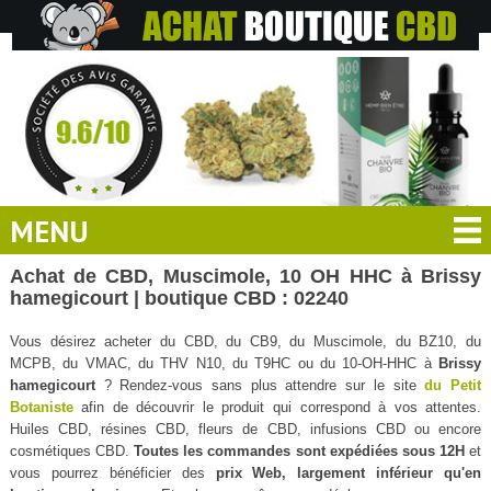
MENU
Achat de CBD, Muscimole, 10 OH HHC à Brissy
hamegicourt | boutique CBD : 02240
Vous désirez acheter du CBD, du CB9, du Muscimole, du BZ10, du
MCPB, du VMAC, du THV N10, du T9HC ou du 10-OH-HHC à
Brissy
hamegicourt
? Rendez-vous sans plus attendre sur le site
du Petit
Botaniste
afin de découvrir le produit qui correspond à vos attentes.
Huiles CBD, résines CBD, fleurs de CBD, infusions CBD ou encore
cosmétiques CBD.
Toutes les commandes sont expédiées sous 12H
et
vous pourrez bénéficier des
prix Web, largement inférieur qu'en