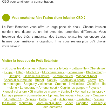
CBG pour améliorer la concentration.
Vous souhaitez faire l'achat d'une infusion CBD ?
Le Petit Botaniste vous offre un large panel de choix. Chaque infusion
contient une tisane ou un thé avec des propriétés différentes. Vous
trouverez des thés stimulants, des tisanes relaxantes ou encore des
tisanes pour améliorer la digestion. Il ne vous restera plus qu'à choisir
votre saveur.
Visitez la boutique du Petit Botaniste
-
-
-
-
St dizier les domaines
Bazoches sur le betz
Lattainville
Oberstinzel
-
-
-
-
-
-
-
Guipy
Tillac
Montclus
Munchenstein 2
Grosrouvre
Blankenburg
-
-
-
-
Deftinge
Liesville sur douve
St remy du val
Wienacht-tobel
-
-
-
-
-
Boncourt sur meuse
Brehal
Santilly
Chatillon la borde
Corny
Ivry
-
-
-
-
-
en montagne
Bergouey viellenave
Crochte
Lavilledieu
Chairière
Ile
-
-
-
-
-
molene
Le coudray
Amenoncourt
Cognin les gorges
Poyans
-
-
-
-
Pleneuf val andre
St martin du manoir
Santeuil
Verneuil sur igneraie
-
-
-
-
-
La haye pesnel
Sommedieue
Epineau les voves
Faucigny
Ouagne
-
-
-
-
-
-
St. gallen 14
Ragnies
Potte
Egat
Autingues
Pardailhan
Viviers
-
-
-
-
-
les lavaur
Montmirail
Mont-saint-guibert
Scaer
Dagerlen
Villeseque
-
des corbieres