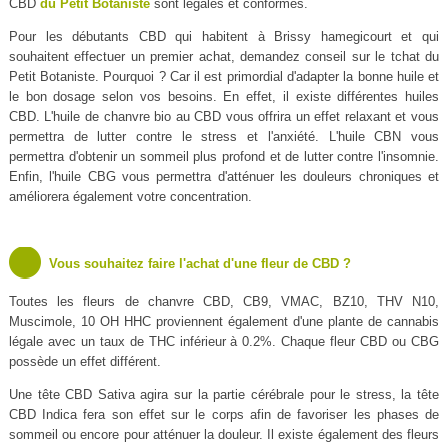
CBD
du Petit Botaniste
sont légales et conformes.
Pour les débutants CBD qui habitent à Brissy hamegicourt et qui
souhaitent effectuer un premier achat, demandez conseil sur le tchat du
Petit Botaniste. Pourquoi ? Car il est primordial d'adapter la bonne huile et
le bon dosage selon vos besoins. En effet, il existe différentes huiles
CBD. L'huile de chanvre bio au CBD vous offrira un effet relaxant et vous
permettra de lutter contre le stress et l'anxiété. L'huile CBN vous
permettra d'obtenir un sommeil plus profond et de lutter contre l'insomnie.
Enfin, l'huile CBG vous permettra d'atténuer les douleurs chroniques et
améliorera également votre concentration.
Vous souhaitez faire l'achat d'une fleur de CBD ?
Toutes les fleurs de chanvre CBD, CB9, VMAC, BZ10, THV N10,
Muscimole, 10 OH HHC proviennent également d'une plante de cannabis
légale avec un taux de THC inférieur à 0.2%. Chaque fleur CBD ou CBG
possède un effet différent.
Une tête CBD Sativa agira sur la partie cérébrale pour le stress, la tête
CBD Indica fera son effet sur le corps afin de favoriser les phases de
sommeil ou encore pour atténuer la douleur. Il existe également des fleurs