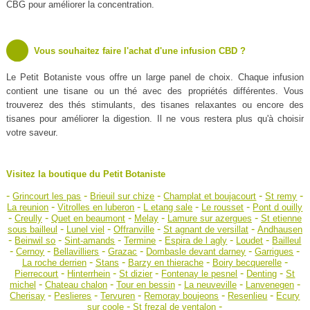
CBG pour améliorer la concentration.
Vous souhaitez faire l'achat d'une infusion CBD ?
Le Petit Botaniste vous offre un large panel de choix. Chaque infusion
contient une tisane ou un thé avec des propriétés différentes. Vous
trouverez des thés stimulants, des tisanes relaxantes ou encore des
tisanes pour améliorer la digestion. Il ne vous restera plus qu'à choisir
votre saveur.
Visitez la boutique du Petit Botaniste
-
-
-
-
-
Grincourt les pas
Brieuil sur chize
Champlat et boujacourt
St remy
-
-
-
-
La reunion
Vitrolles en luberon
L etang sale
Le rousset
Pont d ouilly
-
-
-
-
-
Creully
Quet en beaumont
Melay
Lamure sur azergues
St etienne
-
-
-
-
sous bailleul
Lunel viel
Offranville
St agnant de versillat
Andhausen
-
-
-
-
-
-
Beinwil so
Sint-amands
Termine
Espira de l agly
Loudet
Bailleul
-
-
-
-
-
-
Cernoy
Bellavilliers
Grazac
Dombasle devant darney
Garrigues
-
-
-
-
La roche derrien
Stans
Barzy en thierache
Boiry becquerelle
-
-
-
-
-
Pierrecourt
Hinterrhein
St dizier
Fontenay le pesnel
Denting
St
-
-
-
-
-
michel
Chateau chalon
Tour en bessin
La neuveville
Lanvenegen
-
-
-
-
-
Cherisay
Peslieres
Tervuren
Remoray boujeons
Resenlieu
Ecury
-
-
sur coole
St frezal de ventalon