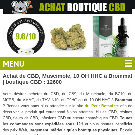
MENU
Achat de CBD, Muscimole, 10 OH HHC à Brommat
| boutique CBD : 12600
Vous désirez acheter du CBD, du CB9, du Muscimole, du BZ10, du
MCPB, du VMAC, du THV N10, du T9HC ou du 10-OH-HHC à
Brommat
? Rendez-vous sans plus attendre sur le site
du Petit Botaniste
afin de
découvrir le produit qui correspond à vos attentes. Huiles CBD, résines
CBD, fleurs de CBD, infusions CBD ou encore cosmétiques CBD.
Toutes
les commandes sont expédiées sous 12H
et vous pourrez bénéficier
des
prix Web, largement inférieur qu'en boutiques physiques
. Et cela