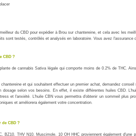
placer
le meilleur du CBD pour expédier à Brou sur chantereine, et cela avec les
 sont testés, contrôlés et analysés en laboratoire. Vous avez l'assurance d'
le CBD ?
plante de cannabis Sativa légale qui comporte moins de 0.2% de THC. Ains
chantereine et qui souhaitent effectuer un premier achat, demandez conseil su
on dosage selon vos besoins. En effet, il existe différentes huiles CBD. L'h
tress et l'anxiété. L'huile CBN vous permettra d'obtenir un sommeil plus profo
oniques et améliorera également votre concentration.
ur de CBD ?
C, BZ10, THV N10, Muscimole, 10 OH HHC proviennent également d'une pl