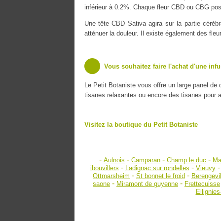
inférieur à 0.2%. Chaque fleur CBD ou CBG poss
Une tête CBD Sativa agira sur la partie cérébr
atténuer la douleur. Il existe également des fle
Vous souhaitez faire l'achat d'une inf
Le Petit Botaniste vous offre un large panel de
tisanes relaxantes ou encore des tisanes pour amé
Visitez la boutique du Petit Botaniste
-
-
-
-
Aulnois
Camparan
Champ le duc
Ma
-
-
ibouvillers
Ladignac sur rondelles
Vieuvy
-
-
Ottmarsheim
St bonnet le froid
Berengevi
-
-
saone
Miramont de guyenne
Frettecuisse
Ellignies