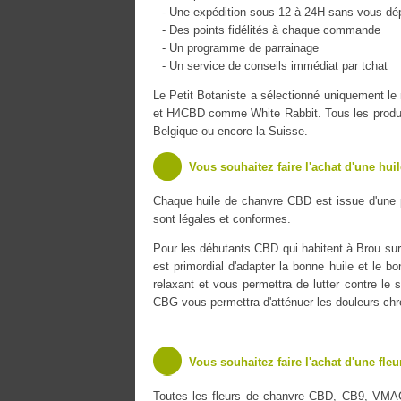
- Une expédition sous 12 à 24H sans vous dé
- Des points fidélités à chaque commande
- Un programme de parrainage
- Un service de conseils immédiat par tchat
Le Petit Botaniste a sélectionné uniquement 
et H4CBD comme White Rabbit. Tous les produits
Belgique ou encore la Suisse.
Vous souhaitez faire l'achat d'une hui
Chaque huile de chanvre CBD est issue d'une 
sont légales et conformes.
Pour les débutants CBD qui habitent à Brou sur 
est primordial d'adapter la bonne huile et le b
relaxant et vous permettra de lutter contre le s
CBG vous permettra d'atténuer les douleurs chr
Vous souhaitez faire l'achat d'une fle
Toutes les fleurs de chanvre CBD, CB9, VMA