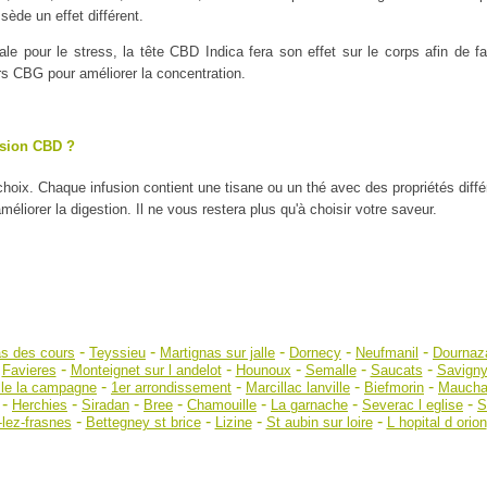
ède un effet différent.
ale pour le stress, la tête CBD Indica fera son effet sur le corps afin de
urs CBG pour améliorer la concentration.
usion CBD ?
 choix. Chaque infusion contient une tisane ou un thé avec des propriétés diff
liorer la digestion. Il ne vous restera plus qu'à choisir votre saveur.
-
-
-
-
-
s des cours
Teyssieu
Martignas sur jalle
Dornecy
Neufmanil
Dournaz
-
-
-
-
-
-
Favieres
Monteignet sur l andelot
Hounoux
Semalle
Saucats
Savigny
-
-
-
-
lle la campagne
1er arrondissement
Marcillac lanville
Biefmorin
Mauch
-
-
-
-
-
-
-
Herchies
Siradan
Bree
Chamouille
La garnache
Severac l eglise
S
-
-
-
-
-lez-frasnes
Bettegney st brice
Lizine
St aubin sur loire
L hopital d orion