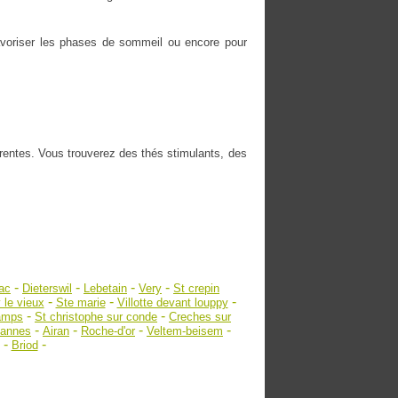
 favoriser les phases de sommeil ou encore pour
érentes. Vous trouverez des thés stimulants, des
-
-
-
-
ac
Dieterswil
Lebetain
Very
St crepin
-
-
-
 le vieux
Ste marie
Villotte devant louppy
-
-
amps
St christophe sur conde
Creches sur
-
-
-
-
annes
Airan
Roche-d'or
Veltem-beisem
-
-
Briod