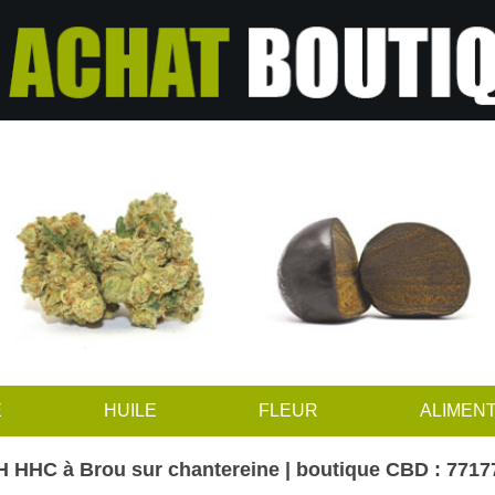
E
HUILE
FLEUR
ALIMENT
 HHC à Brou sur chantereine | boutique CBD : 7717