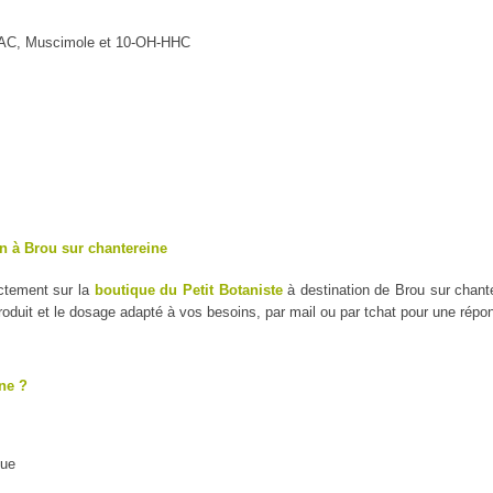
MAC, Muscimole et 10-OH-HHC
n à Brou sur chantereine
ectement sur la
boutique du Petit Botaniste
à destination de Brou sur chante
duit et le dosage adapté à vos besoins, par mail ou par tchat pour une répo
ne ?
que