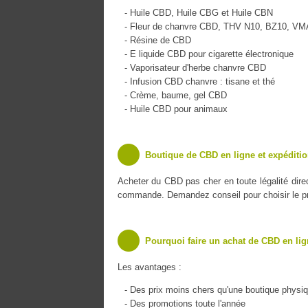
- Huile CBD, Huile CBG et Huile CBN
- Fleur de chanvre CBD, THV N10, BZ10, V
- Résine de CBD
- E liquide CBD pour cigarette électronique
- Vaporisateur d'herbe chanvre CBD
- Infusion CBD chanvre : tisane et thé
- Crème, baume, gel CBD
- Huile CBD pour animaux
Boutique de CBD en ligne et expéditio
Acheter du CBD pas cher en toute légalité dir
commande. Demandez conseil pour choisir le pro
Pourquoi faire un achat de CBD en lig
Les avantages :
- Des prix moins chers qu'une boutique physi
- Des promotions toute l'année