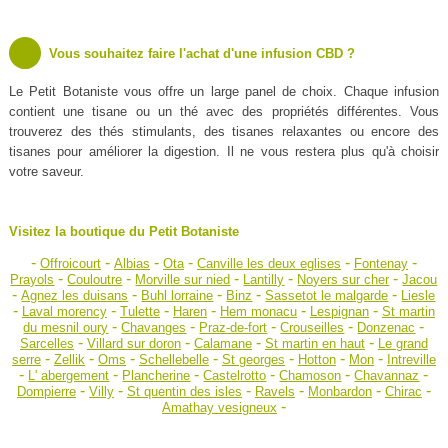
Vous souhaitez faire l'achat d'une infusion CBD ?
Le Petit Botaniste vous offre un large panel de choix. Chaque infusion
contient une tisane ou un thé avec des propriétés différentes. Vous
trouverez des thés stimulants, des tisanes relaxantes ou encore des
tisanes pour améliorer la digestion. Il ne vous restera plus qu'à choisir
votre saveur.
Visitez la boutique du Petit Botaniste
-
-
-
-
-
-
Offroicourt
Albias
Ota
Canville les deux eglises
Fontenay
-
-
-
-
-
Prayols
Couloutre
Morville sur nied
Lantilly
Noyers sur cher
Jacou
-
-
-
-
-
Agnez les duisans
Buhl lorraine
Binz
Sassetot le malgarde
Liesle
-
-
-
-
-
-
Laval morency
Tulette
Haren
Hem monacu
Lespignan
St martin
-
-
-
-
-
du mesnil oury
Chavanges
Praz-de-fort
Crouseilles
Donzenac
-
-
-
-
Sarcelles
Villard sur doron
Calamane
St martin en haut
Le grand
-
-
-
-
-
-
-
serre
Zellik
Oms
Schellebelle
St georges
Hotton
Mon
Intreville
-
-
-
-
-
-
L' abergement
Plancherine
Castelrotto
Chamoson
Chavannaz
-
-
-
-
-
-
Dompierre
Villy
St quentin des isles
Ravels
Monbardon
Chirac
-
Amathay vesigneux