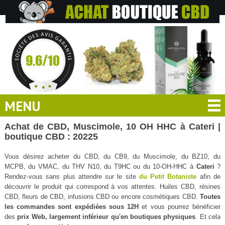
MENU
Achat de CBD, Muscimole, 10 OH HHC à Cateri |
boutique CBD : 20225
Vous désirez acheter du CBD, du CB9, du Muscimole, du BZ10, du
MCPB, du VMAC, du THV N10, du T9HC ou du 10-OH-HHC à
Cateri
?
Rendez-vous sans plus attendre sur le site
du Petit Botaniste
afin de
découvrir le produit qui correspond à vos attentes. Huiles CBD, résines
CBD, fleurs de CBD, infusions CBD ou encore cosmétiques CBD.
Toutes
les commandes sont expédiées sous 12H
et vous pourrez bénéficier
des
prix Web, largement inférieur qu'en boutiques physiques
. Et cela