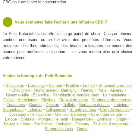
CBG pour améliorer la concentration.
Vous souhaitez faire l'achat d'une infusion CBD ?
Le Petit Botaniste vous offre un large panel de choix. Chaque infusion
contient une tisane ou un thé avec des propriétés différentes. Vous
trouverez des thés stimulants, des tisanes relaxantes ou encore des
tisanes pour améliorer la digestion. Il ne vous restera plus qu'à choisir
votre saveur.
Visitez la boutique du Petit Botaniste
-
-
-
-
-
-
Boissieres
Etroeungt
Colmen
Roullee
Le fied
St bonnet pres bort
-
-
-
-
-
-
-
Chavignon
Montchaboud
Damigny
Thenay
Paris
Aiserey
-
-
-
-
Hamme-mille
Etienville
Rambluzin et benoite vaux
La madeleine
-
-
-
-
Gabat
Archelange
Pleyben
St paul de varax
St vincent de mercuze
-
-
-
-
-
-
-
Cesarches
Guarda
Quezac
Teillots
Barbazan dessus
Lariviere
-
-
-
-
-
Butgenbach
Indemini
Adligenswil
St gely du fesc
Chilly le vignoble
-
-
-
-
-
Cossonay-ville
Lamine
Montot
Benoisey
St eutrope de born
-
-
-
-
-
-
Latoue
St-brais
Montreuil le henri
Hoegaarden
Lyoffans
Grigny
-
-
-
-
-
Neuvy sur loire
Ste florine
Loubajac
Germay
St aubin d arquenay
-
-
St germain laxis
Ornes