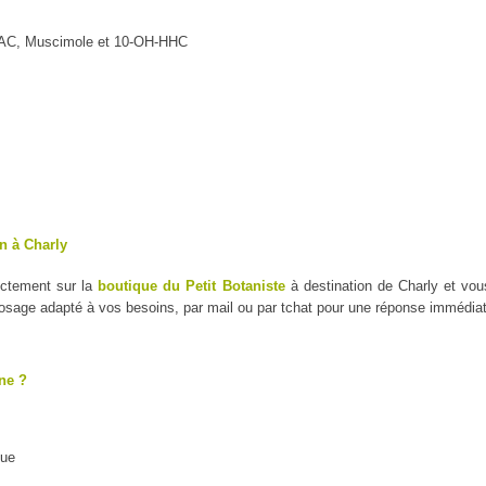
MAC, Muscimole et 10-OH-HHC
n à Charly
ectement sur la
boutique du Petit Botaniste
à destination de Charly et vou
dosage adapté à vos besoins, par mail ou par tchat pour une réponse immédiat
ne ?
que