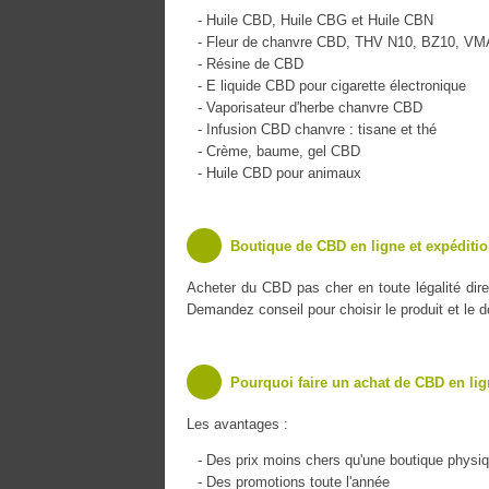
- Huile CBD, Huile CBG et Huile CBN
- Fleur de chanvre CBD, THV N10, BZ10, V
- Résine de CBD
- E liquide CBD pour cigarette électronique
- Vaporisateur d'herbe chanvre CBD
- Infusion CBD chanvre : tisane et thé
- Crème, baume, gel CBD
- Huile CBD pour animaux
Boutique de CBD en ligne et expéditio
Acheter du CBD pas cher en toute légalité dir
Demandez conseil pour choisir le produit et le 
Pourquoi faire un achat de CBD en lig
Les avantages :
- Des prix moins chers qu'une boutique physi
- Des promotions toute l'année