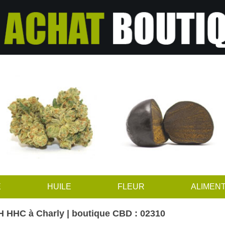
E
HUILE
FLEUR
ALIMENT
 HHC à Charly | boutique CBD : 02310