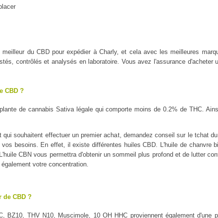
placer
 le meilleur du CBD pour expédier à Charly, et cela avec les meilleure
tés, contrôlés et analysés en laboratoire. Vous avez l'assurance d'acheter u
le CBD ?
plante de cannabis Sativa légale qui comporte moins de 0.2% de THC. Ains
 qui souhaitent effectuer un premier achat, demandez conseil sur le tchat du P
 vos besoins. En effet, il existe différentes huiles CBD. L'huile de chanvre b
é. L'huile CBN vous permettra d'obtenir un sommeil plus profond et de lutter con
a également votre concentration.
ur de CBD ?
C, BZ10, THV N10, Muscimole, 10 OH HHC proviennent également d'une pl