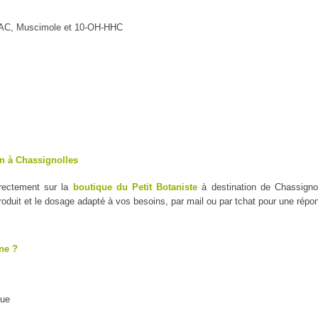
MAC, Muscimole et 10-OH-HHC
on à Chassignolles
irectement sur la
boutique du Petit Botaniste
à destination de Chassignol
duit et le dosage adapté à vos besoins, par mail ou par tchat pour une répo
ne ?
que