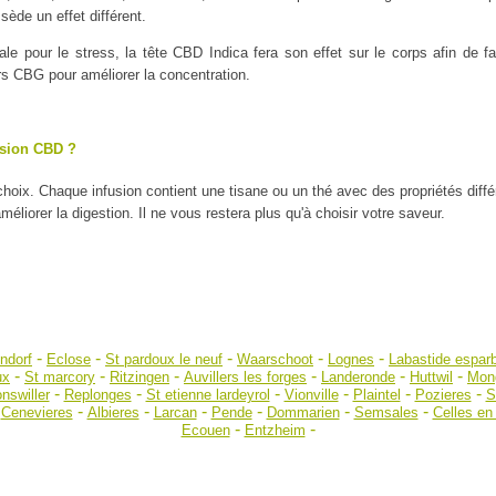
ède un effet différent.
ale pour le stress, la tête CBD Indica fera son effet sur le corps afin de
urs CBG pour améliorer la concentration.
usion CBD ?
 choix. Chaque infusion contient une tisane ou un thé avec des propriétés diff
liorer la digestion. Il ne vous restera plus qu'à choisir votre saveur.
-
-
-
-
-
ndorf
Eclose
St pardoux le neuf
Waarschoot
Lognes
Labastide espar
-
-
-
-
-
-
ux
St marcory
Ritzingen
Auvillers les forges
Landeronde
Huttwil
Mon
-
-
-
-
-
-
nswiller
Replonges
St etienne lardeyrol
Vionville
Plaintel
Pozieres
S
-
-
-
-
-
-
-
Cenevieres
Albieres
Larcan
Pende
Dommarien
Semsales
Celles en
-
-
Ecouen
Entzheim