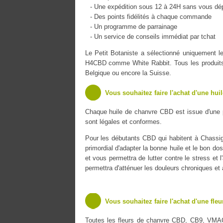
- Une expédition sous 12 à 24H sans vous dé
- Des points fidélités à chaque commande
- Un programme de parrainage
- Un service de conseils immédiat par tchat
Le Petit Botaniste a sélectionné uniquement
H4CBD comme White Rabbit. Tous les produits s
Belgique ou encore la Suisse.
Vous souhaitez faire l'achat d'une hui
Chaque huile de chanvre CBD est issue d'une 
sont légales et conformes.
Pour les débutants CBD qui habitent à Chassign
primordial d'adapter la bonne huile et le bon do
et vous permettra de lutter contre le stress et 
permettra d'atténuer les douleurs chroniques et
Vous souhaitez faire l'achat d'une fle
Toutes les fleurs de chanvre CBD, CB9, VMA