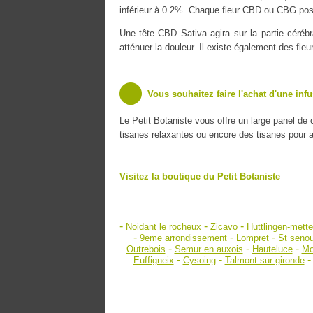
inférieur à 0.2%. Chaque fleur CBD ou CBG poss
Une tête CBD Sativa agira sur la partie cérébr
atténuer la douleur. Il existe également des fle
Vous souhaitez faire l'achat d'une inf
Le Petit Botaniste vous offre un large panel de
tisanes relaxantes ou encore des tisanes pour amé
Visitez la boutique du Petit Botaniste
-
-
-
Noidant le rocheux
Zicavo
Huttlingen-mette
-
-
-
9eme arrondissement
Lompret
St seno
-
-
-
Outrebois
Semur en auxois
Hauteluce
Mo
-
-
Euffigneix
Cysoing
Talmont sur gironde