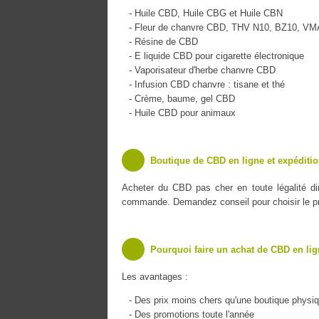
- Huile CBD, Huile CBG et Huile CBN
- Fleur de chanvre CBD, THV N10, BZ10, V
- Résine de CBD
- E liquide CBD pour cigarette électronique
- Vaporisateur d'herbe chanvre CBD
- Infusion CBD chanvre : tisane et thé
- Crème, baume, gel CBD
- Huile CBD pour animaux
Boutique de CBD en ligne et expéditi
Acheter du CBD pas cher en toute légalité d
commande. Demandez conseil pour choisir le pro
Pourquoi faire un achat de CBD en lig
Les avantages :
- Des prix moins chers qu'une boutique physi
- Des promotions toute l'année