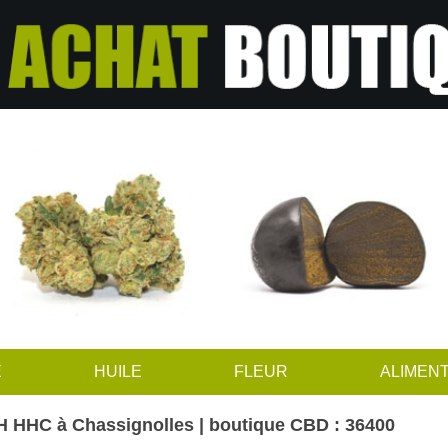
E
HUILE
FLEUR
ALIMENT
 HHC à Chassignolles | boutique CBD : 36400