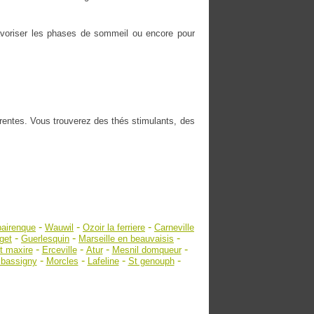
 favoriser les phases de sommeil ou encore pour
érentes. Vous trouverez des thés stimulants, des
-
-
-
bairenque
Wauwil
Ozoir la ferriere
Carneville
-
-
-
get
Guerlesquin
Marseille en beauvaisis
-
-
-
-
t maxire
Erceville
Atur
Mesnil domqueur
-
-
-
-
 bassigny
Morcles
Lafeline
St genouph