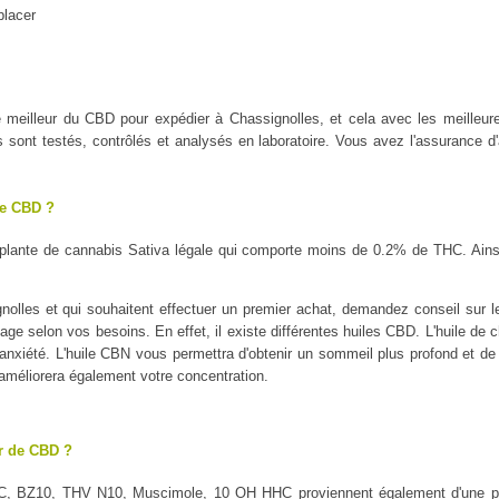
placer
 le meilleur du CBD pour expédier à Chassignolles, et cela avec les mei
ont testés, contrôlés et analysés en laboratoire. Vous avez l'assurance d'a
le CBD ?
plante de cannabis Sativa légale qui comporte moins de 0.2% de THC. Ains
olles et qui souhaitent effectuer un premier achat, demandez conseil sur le 
sage selon vos besoins. En effet, il existe différentes huiles CBD. L'huile de 
l'anxiété. L'huile CBN vous permettra d'obtenir un sommeil plus profond et de 
 améliorera également votre concentration.
ur de CBD ?
C, BZ10, THV N10, Muscimole, 10 OH HHC proviennent également d'une pl