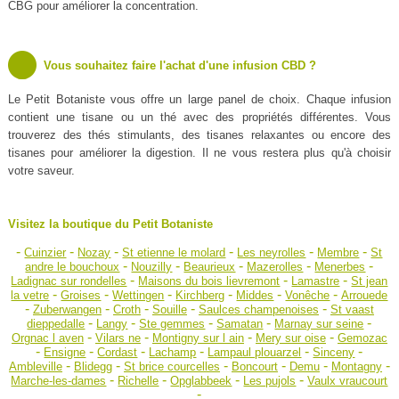
CBG pour améliorer la concentration.
Vous souhaitez faire l'achat d'une infusion CBD ?
Le Petit Botaniste vous offre un large panel de choix. Chaque infusion
contient une tisane ou un thé avec des propriétés différentes. Vous
trouverez des thés stimulants, des tisanes relaxantes ou encore des
tisanes pour améliorer la digestion. Il ne vous restera plus qu'à choisir
votre saveur.
Visitez la boutique du Petit Botaniste
-
-
-
-
-
-
Cuinzier
Nozay
St etienne le molard
Les neyrolles
Membre
St
-
-
-
-
-
andre le bouchoux
Nouzilly
Beaurieux
Mazerolles
Menerbes
-
-
-
Ladignac sur rondelles
Maisons du bois lievremont
Lamastre
St jean
-
-
-
-
-
-
la vetre
Groises
Wettingen
Kirchberg
Middes
Vonêche
Arrouede
-
-
-
-
-
Zuberwangen
Croth
Souille
Saulces champenoises
St vaast
-
-
-
-
-
dieppedalle
Langy
Ste gemmes
Samatan
Marnay sur seine
-
-
-
-
Orgnac l aven
Vilars ne
Montigny sur l ain
Mery sur oise
Gemozac
-
-
-
-
-
-
Ensigne
Cordast
Lachamp
Lampaul plouarzel
Sinceny
-
-
-
-
-
-
Ambleville
Blidegg
St brice courcelles
Boncourt
Demu
Montagny
-
-
-
-
Marche-les-dames
Richelle
Opglabbeek
Les pujols
Vaulx vraucourt
-