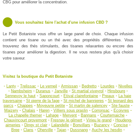
CBG pour améliorer la concentration.
Vous souhaitez faire l'achat d'une infusion CBD ?
Le Petit Botaniste vous offre un large panel de choix. Chaque infusion
contient une tisane ou un thé avec des propriétés différentes. Vous
trouverez des thés stimulants, des tisanes relaxantes ou encore des
tisanes pour améliorer la digestion. Il ne vous restera plus qu'à choisir
votre saveur.
Visitez la boutique du Petit Botaniste
-
-
-
-
-
-
-
Lanty
Trelissac
Le verneil
Armissan
Bedretto
Lourdes
Nivelles
-
-
-
-
-
-
Nambsheim
Duranus
Janville
St martial viveyrol
Hinsbourg
-
-
-
-
Sennevoy le haut
Saponcourt
Etival clairefontaine
Preaux
La haie
-
-
-
traversaine
St pierre de la fage
St michel de bannieres
St leonard des
-
-
-
-
-
parcs
Chappes
Moyeuvre petite
St martin de salencey
Ste fauste
-
-
-
-
-
-
Maizery
Chalais
Haren
Villiers sous praslin
Corronsac
Ecoivres
-
-
-
-
-
La chapelle themer
Lahage
Mervent
Bannans
Courtemaiche
-
-
-
Chauvincourt provemont
Fresnay le gilmert
Virieu le grand
Houdeng-
-
-
-
-
-
-
aimeries
Dingy st clair
Lalandelle
Bonvillars
Buzancy
Concise
-
-
-
-
-
-
Bree
Clans
Oherville
Tajan
Dussnang
Auchy les hesdin