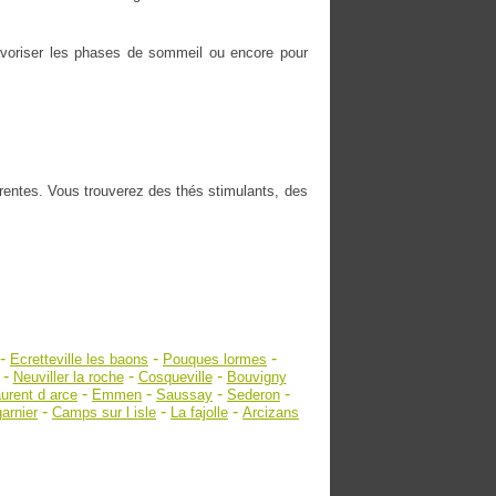
 favoriser les phases de sommeil ou encore pour
érentes. Vous trouverez des thés stimulants, des
-
-
-
Ecretteville les baons
Pouques lormes
-
-
-
Neuviller la roche
Cosqueville
Bouvigny
-
-
-
-
aurent d arce
Emmen
Saussay
Sederon
-
-
-
arnier
Camps sur l isle
La fajolle
Arcizans