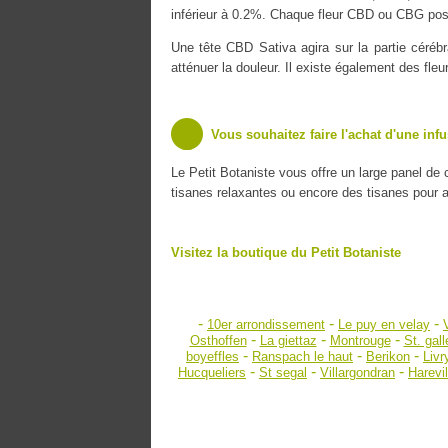
inférieur à 0.2%. Chaque fleur CBD ou CBG poss
Une tête CBD Sativa agira sur la partie cérébr
atténuer la douleur. Il existe également des fle
Vous souhaitez faire l'achat d'une inf
Le Petit Botaniste vous offre un large panel de
tisanes relaxantes ou encore des tisanes pour amé
Visitez la boutique du Petit Botaniste
-
-
-
10er arrondissement
Le puy en velay
-
-
-
Osthoffen
La giettaz
Montrouge
St. gall
-
-
-
boyeffles
Ranspach le haut
Berikon
Livr
-
-
-
Hucqueliers
St segal
Villargondran
Harevil