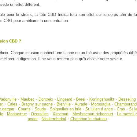
ède un effet différent.
ale pour le stress, la tête CBD Indica fera son effet sur le corps afin de
urs CBG pour améliorer la concentration.
usion CBD ?
 choix. Chaque infusion contient une tisane ou un thé avec des propriétés diff
liorer la digestion. Il ne vous restera plus qu'à choisir votre saveur.
-
-
-
-
-
-
Vadonville
Maubec
Dontreix
Lingeard
Breel
Koningshooikt
Desseling
-
-
-
-
-
-
en
Cales
Bragny sur saone
Bierville
Aurade
Morosaglia
Chamborand
-
-
-
-
-
-
y gargan
Courris
Soude
Soignolles en brie
St julien d ance
Cras
St l
-
-
-
-
-
le
Montastruc
Ozerailles
Xirocourt
Mesbrecourt richecourt
Le mesnil g
-
-
-
avant
Niederrohrdorf
Chambon le chateau