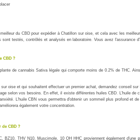
placer
e meilleur du CBD pour expédier à Chatillon sur oise, et cela avec les m
ont testés, contrôlés et analysés en laboratoire. Vous avez l'assurance d'a
le CBD ?
plante de cannabis Sativa légale qui comporte moins de 0.2% de THC. Ains
sur oise et qui souhaitent effectuer un premier achat, demandez conseil sur l
sage selon vos besoins. En effet, il existe différentes huiles CBD. L'huile de 
l'anxiété. L'huile CBN vous permettra d'obtenir un sommeil plus profond et de 
 améliorera également votre concentration.
ur de CBD ?
C, BZ10, THV N10, Muscimole, 10 OH HHC proviennent également d'une pl