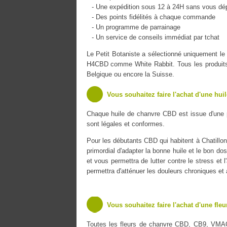
- Une expédition sous 12 à 24H sans vous dé
- Des points fidélités à chaque commande
- Un programme de parrainage
- Un service de conseils immédiat par tchat
Le Petit Botaniste a sélectionné uniquement l
H4CBD comme White Rabbit. Tous les produits s
Belgique ou encore la Suisse.
Vous souhaitez faire l'achat d'une hui
Chaque huile de chanvre CBD est issue d'une 
sont légales et conformes.
Pour les débutants CBD qui habitent à Chatillon 
primordial d'adapter la bonne huile et le bon do
et vous permettra de lutter contre le stress et 
permettra d'atténuer les douleurs chroniques et
Vous souhaitez faire l'achat d'une fle
Toutes les fleurs de chanvre CBD, CB9, VMA