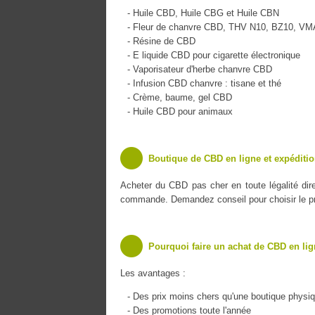
- Huile CBD, Huile CBG et Huile CBN
- Fleur de chanvre CBD, THV N10, BZ10, V
- Résine de CBD
- E liquide CBD pour cigarette électronique
- Vaporisateur d'herbe chanvre CBD
- Infusion CBD chanvre : tisane et thé
- Crème, baume, gel CBD
- Huile CBD pour animaux
Boutique de CBD en ligne et expéditio
Acheter du CBD pas cher en toute légalité di
commande. Demandez conseil pour choisir le pro
Pourquoi faire un achat de CBD en lig
Les avantages :
- Des prix moins chers qu'une boutique physi
- Des promotions toute l'année