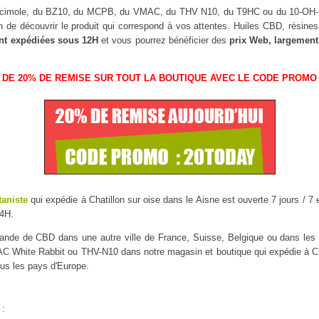
uscimole, du BZ10, du MCPB, du VMAC, du THV N10, du T9HC ou du 10-O
n de découvrir le produit qui correspond à vos attentes. Huiles CBD, résin
nt expédiées sous 12H
et vous pourrez bénéficier des
prix Web, largement
 DE 20% DE REMISE SUR TOUT LA BOUTIQUE AVEC LE CODE PROMO 
taniste
qui expédie à Chatillon sur oise dans le Aisne est ouverte 7 jours / 7 
4H.
mmande de CBD dans une autre ville de France, Suisse, Belgique ou dans l
White Rabbit ou THV-N10 dans notre magasin et boutique qui expédie à Chati
ous les pays d'Europe.
 :