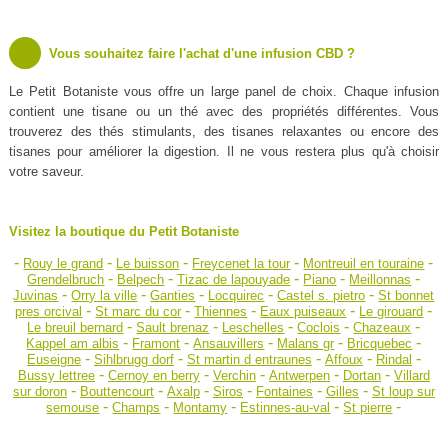
Vous souhaitez faire l'achat d'une infusion CBD ?
Le Petit Botaniste vous offre un large panel de choix. Chaque infusion
contient une tisane ou un thé avec des propriétés différentes. Vous
trouverez des thés stimulants, des tisanes relaxantes ou encore des
tisanes pour améliorer la digestion. Il ne vous restera plus qu'à choisir
votre saveur.
Visitez la boutique du Petit Botaniste
-
-
-
-
-
Rouy le grand
Le buisson
Freycenet la tour
Montreuil en touraine
-
-
-
-
-
Grendelbruch
Belpech
Tizac de lapouyade
Piano
Meillonnas
-
-
-
-
-
Juvinas
Orry la ville
Ganties
Locquirec
Castel s. pietro
St bonnet
-
-
-
-
-
pres orcival
St marc du cor
Thiennes
Eaux puiseaux
Le girouard
-
-
-
-
-
Le breuil bernard
Sault brenaz
Leschelles
Coclois
Chazeaux
-
-
-
-
-
Kappel am albis
Framont
Ansauvillers
Malans gr
Bricquebec
-
-
-
-
-
Euseigne
Sihlbrugg dorf
St martin d entraunes
Affoux
Rindal
-
-
-
-
-
Bussy lettree
Cernoy en berry
Verchin
Antwerpen
Dortan
Villard
-
-
-
-
-
-
sur doron
Bouttencourt
Axalp
Siros
Fontaines
Gilles
St loup sur
-
-
-
-
-
semouse
Champs
Montamy
Estinnes-au-val
St pierre