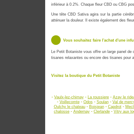
inférieur à 0.2%. Chaque fleur CBD ou CBG poss
Une tête CBD Sativa agira sur la partie cérébr
atténuer la douleur. Il existe également des fle
Vous souhaitez faire l'achat d'une inf
Le Petit Botaniste vous offre un large panel de
tisanes relaxantes ou encore des tisanes pour amé
Visitez la boutique du Petit Botaniste
-
-
-
Vaulx-lez-chimay
La roussiere
Azay le rid
-
-
-
-
Voillecomte
Odos
Soulan
Val de merc
-
-
-
Oulchy le chateau
Boisjean
Capdrot
Mecl
-
-
-
chalosse
Andernay
Clerlande
Vitry aux l