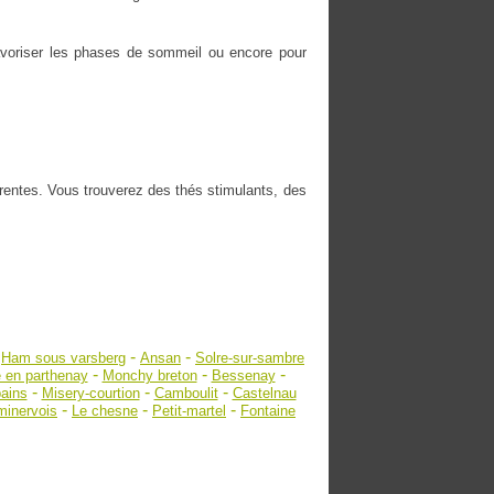
 favoriser les phases de sommeil ou encore pour
érentes. Vous trouverez des thés stimulants, des
-
-
-
Ham sous varsberg
Ansan
Solre-sur-sambre
-
-
-
e en parthenay
Monchy breton
Bessenay
-
-
-
bains
Misery-courtion
Camboulit
Castelnau
-
-
-
minervois
Le chesne
Petit-martel
Fontaine