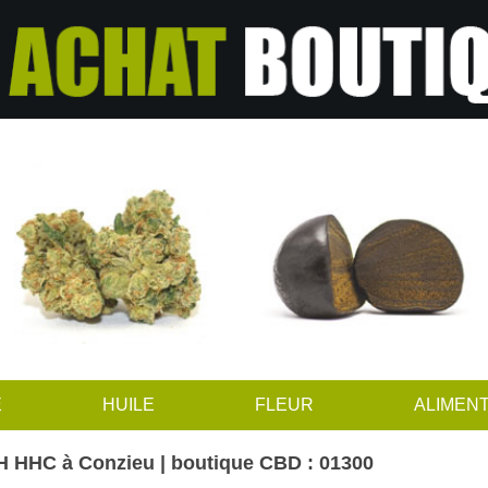
E
HUILE
FLEUR
ALIMENT
H HHC à Conzieu | boutique CBD : 01300