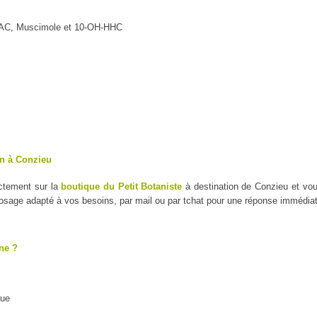
MAC, Muscimole et 10-OH-HHC
on à Conzieu
ectement sur la
boutique du Petit Botaniste
à destination de Conzieu et vo
dosage adapté à vos besoins, par mail ou par tchat pour une réponse immédiat
ne ?
que