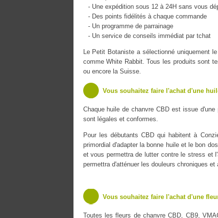
- Une expédition sous 12 à 24H sans vous dé
- Des points fidélités à chaque commande
- Un programme de parrainage
- Un service de conseils immédiat par tchat
Le Petit Botaniste a sélectionné uniquement
comme White Rabbit. Tous les produits sont tes
ou encore la Suisse.
Vous souhaitez faire l'achat d'une hui
Chaque huile de chanvre CBD est issue d'une 
sont légales et conformes.
Pour les débutants CBD qui habitent à Conzieu
primordial d'adapter la bonne huile et le bon do
et vous permettra de lutter contre le stress et 
permettra d'atténuer les douleurs chroniques et
Vous souhaitez faire l'achat d'une fle
Toutes les fleurs de chanvre CBD, CB9, VMA