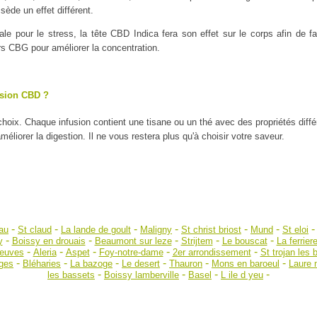
ède un effet différent.
ale pour le stress, la tête CBD Indica fera son effet sur le corps afin de
urs CBG pour améliorer la concentration.
usion CBD ?
 choix. Chaque infusion contient une tisane ou un thé avec des propriétés diff
liorer la digestion. Il ne vous restera plus qu'à choisir votre saveur.
-
-
-
-
-
-
eau
St claud
La lande de goult
Maligny
St christ briost
Mund
St eloi
-
-
-
-
-
y
Boissy en drouais
Beaumont sur leze
Strijtem
Le bouscat
La ferrier
-
-
-
-
-
euves
Aleria
Aspet
Foy-notre-dame
2er arrondissement
St trojan les 
-
-
-
-
-
-
oges
Bléharies
La bazoge
Le desert
Thauron
Mons en baroeul
Laure 
-
-
-
-
les bassets
Boissy lamberville
Basel
L ile d yeu