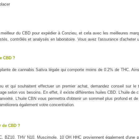
placer
 le meilleur du CBD pour expédier à Conzieu, et cela avec les meilleure
tés, contrôlés et analysés en laboratoire. Vous avez l'assurance d'acheter u
le CBD ?
plante de cannabis Sativa légale qui comporte moins de 0.2% de THC. Ains
 et qui souhaitent effectuer un premier achat, demandez conseil sur le t
sage selon vos besoins. En effet, il existe différentes huiles CBD. L'huile de 
l'anxiété. L'huile CBN vous permettra d'obtenir un sommeil plus profond et de 
 améliorera également votre concentration.
ur de CBD ?
C, BZ10, THV N10, Muscimole, 10 OH HHC proviennent également d'une pl