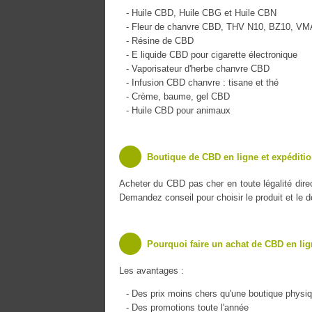
- Huile CBD, Huile CBG et Huile CBN
- Fleur de chanvre CBD, THV N10, BZ10, V
- Résine de CBD
- E liquide CBD pour cigarette électronique
- Vaporisateur d'herbe chanvre CBD
- Infusion CBD chanvre : tisane et thé
- Crème, baume, gel CBD
- Huile CBD pour animaux
Boutique de CBD en ligne et expéditi
Acheter du CBD pas cher en toute légalité dir
Demandez conseil pour choisir le produit et le 
Pourquoi faire un achat de CBD en lig
Les avantages :
- Des prix moins chers qu'une boutique physi
- Des promotions toute l'année