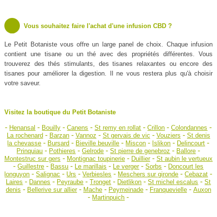
Vous souhaitez faire l'achat d'une infusion CBD ?
Le Petit Botaniste vous offre un large panel de choix. Chaque infusion
contient une tisane ou un thé avec des propriétés différentes. Vous
trouverez des thés stimulants, des tisanes relaxantes ou encore des
tisanes pour améliorer la digestion. Il ne vous restera plus qu'à choisir
votre saveur.
Visitez la boutique du Petit Botaniste
-
-
-
-
-
-
-
Henansal
Bouilly
Canens
St remy en rollat
Crillon
Colondannes
-
-
-
-
-
La rochenard
Barzan
Vannoz
St gervais de vic
Vouziers
St denis
-
-
-
-
-
-
la chevasse
Bursard
Bieville beuville
Miscon
Islikon
Delincourt
-
-
-
-
-
Prinquiau
Pothieres
Gelrode
St pierre de genebroz
Ballore
-
-
-
Montestruc sur gers
Montignac toupinerie
Duillier
St aubin le vertueux
-
-
-
-
-
-
Guillestre
Bassu
Le marillais
Le verger
Sorbs
Doncourt les
-
-
-
-
-
-
longuyon
Salignac
Urs
Verbiesles
Meschers sur gironde
Cebazat
-
-
-
-
-
-
Laires
Dannes
Peyraube
Tronget
Dietlikon
St michel escalus
St
-
-
-
-
-
denis
Bellerive sur allier
Mache
Peymeinade
Franquevielle
Auxon
-
-
Martinpuich