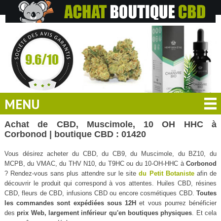
MENU
Achat de CBD, Muscimole, 10 OH HHC à
Corbonod | boutique CBD : 01420
Vous désirez acheter du CBD, du CB9, du Muscimole, du BZ10, du
MCPB, du VMAC, du THV N10, du T9HC ou du 10-OH-HHC à
Corbonod
? Rendez-vous sans plus attendre sur le site
du Petit Botaniste
afin de
découvrir le produit qui correspond à vos attentes. Huiles CBD, résines
CBD, fleurs de CBD, infusions CBD ou encore cosmétiques CBD.
Toutes
les commandes sont expédiées sous 12H
et vous pourrez bénéficier
des
prix Web, largement inférieur qu'en boutiques physiques
. Et cela