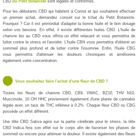
CBD
du Petit Botaniste
sont légales et conformes.
Pour les débutants CBD qui habitent à Cornot et qui souhaitent effectuer
un premier achat, demandez conseil sur le tchat du Petit Botaniste.
Pourquoi ? Car il est primordial d'adapter la bonne huile et le bon dosage
selon vos besoins. En effet, il existe différentes huiles CBD. L'huile de
chanvre bio au CBD vous offrira un effet relaxant et vous permettra de
lutter contre le stress et l'anxiété. L'huile CBN vous permettra d'obtenir un
sommeil plus profond et de lutter contre l'insomnie. Enfin, l'huile CBG
vous permettra d'atténuer les douleurs chroniques et améliorera
également votre concentration.
Vous souhaitez faire l'achat d'une fleur de CBD ?
Toutes les fleurs de chanvre CBD, CB9, VMAC, BZ10, THV N10,
Muscimole, 10 OH HHC proviennent également d'une plante de cannabis
légale avec un taux de THC inférieur à 0.2%. Chaque fleur CBD ou CBG
possède un effet différent.
Une tête CBD Sativa agira sur la partie cérébrale pour le stress, la tête
CBD Indica fera son effet sur le corps afin de favoriser les phases de
sommeil ou encore pour atténuer la douleur. Il existe également des fleurs