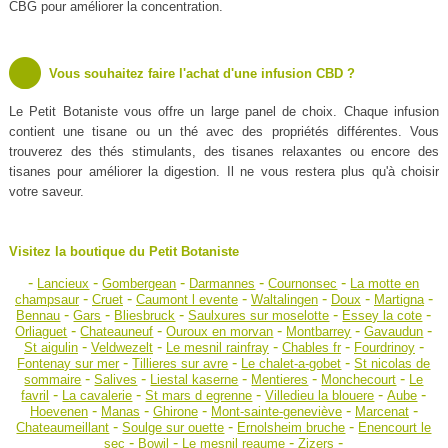
CBG pour améliorer la concentration.
Vous souhaitez faire l'achat d'une infusion CBD ?
Le Petit Botaniste vous offre un large panel de choix. Chaque infusion
contient une tisane ou un thé avec des propriétés différentes. Vous
trouverez des thés stimulants, des tisanes relaxantes ou encore des
tisanes pour améliorer la digestion. Il ne vous restera plus qu'à choisir
votre saveur.
Visitez la boutique du Petit Botaniste
-
-
-
-
-
Lancieux
Gombergean
Darmannes
Cournonsec
La motte en
-
-
-
-
-
-
champsaur
Cruet
Caumont l evente
Waltalingen
Doux
Martigna
-
-
-
-
-
Bennau
Gars
Bliesbruck
Saulxures sur moselotte
Essey la cote
-
-
-
-
-
Orliaguet
Chateauneuf
Ouroux en morvan
Montbarrey
Gavaudun
-
-
-
-
-
St aigulin
Veldwezelt
Le mesnil rainfray
Chables fr
Fourdrinoy
-
-
-
Fontenay sur mer
Tillieres sur avre
Le chalet-a-gobet
St nicolas de
-
-
-
-
-
sommaire
Salives
Liestal kaserne
Mentieres
Monchecourt
Le
-
-
-
-
-
favril
La cavalerie
St mars d egrenne
Villedieu la blouere
Aube
-
-
-
-
-
Hoevenen
Manas
Ghirone
Mont-sainte-geneviève
Marcenat
-
-
-
Chateaumeillant
Soulge sur ouette
Ernolsheim bruche
Enencourt le
-
-
-
-
sec
Bowil
Le mesnil reaume
Zizers