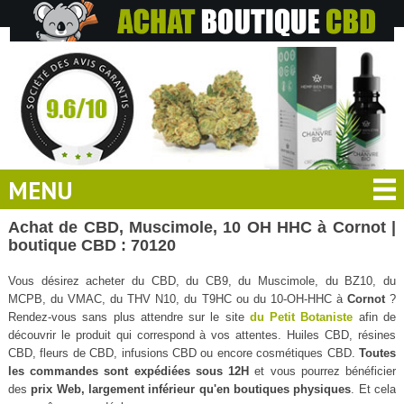
MENU
Achat de CBD, Muscimole, 10 OH HHC à Cornot |
boutique CBD : 70120
Vous désirez acheter du CBD, du CB9, du Muscimole, du BZ10, du
MCPB, du VMAC, du THV N10, du T9HC ou du 10-OH-HHC à
Cornot
?
Rendez-vous sans plus attendre sur le site
du Petit Botaniste
afin de
découvrir le produit qui correspond à vos attentes. Huiles CBD, résines
CBD, fleurs de CBD, infusions CBD ou encore cosmétiques CBD.
Toutes
les commandes sont expédiées sous 12H
et vous pourrez bénéficier
des
prix Web, largement inférieur qu'en boutiques physiques
. Et cela