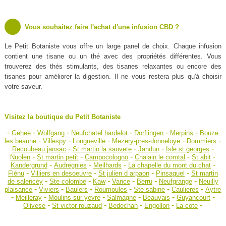
Vous souhaitez faire l'achat d'une infusion CBD ?
Le Petit Botaniste vous offre un large panel de choix. Chaque infusion
contient une tisane ou un thé avec des propriétés différentes. Vous
trouverez des thés stimulants, des tisanes relaxantes ou encore des
tisanes pour améliorer la digestion. Il ne vous restera plus qu'à choisir
votre saveur.
Visitez la boutique du Petit Botaniste
-
-
-
-
-
-
Gehee
Wolfgang
Neufchatel hardelot
Dorflingen
Merpins
Bouze
-
-
-
-
-
les beaune
Villespy
Longueville
Mezery-pres-donneloye
Dommiers
-
-
-
-
Recoubeau jansac
St martin la sauvete
Jandun
Isle st georges
-
-
-
-
-
Nuolen
St martin petit
Campocologno
Chalain le comtal
St abit
-
-
-
-
Kandergrund
Audregnies
Meilhards
La chapelle du mont du chat
-
-
-
-
Flénu
Villiers en desoeuvre
St julien d arpaon
Pinsaguel
St martin
-
-
-
-
-
-
de salencey
Ste colombe
Kaw
Vance
Berru
Neufgrange
Neuilly
-
-
-
-
-
-
plaisance
Viviers
Baulers
Roumoules
Ste sabine
Caulieres
Aytre
-
-
-
-
-
-
Meilleray
Moulins sur yevre
Salmagne
Beauvais
Guyancourt
-
-
-
-
-
Olivese
St victor rouzaud
Bedechan
Engollon
La cote