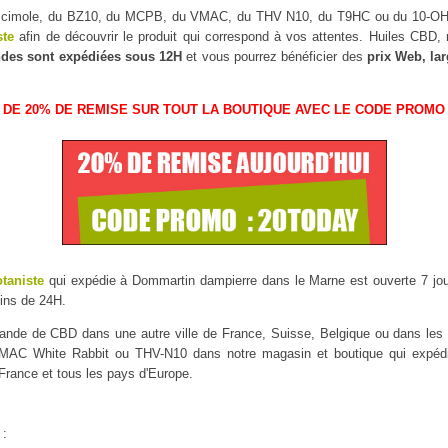
uscimole, du BZ10, du MCPB, du VMAC, du THV N10, du T9HC ou du 10-
ste
afin de découvrir le produit qui correspond à vos attentes. Huiles CBD
des sont expédiées sous 12H
et vous pourrez bénéficier des
prix Web, la
 DE 20% DE REMISE SUR TOUT LA BOUTIQUE AVEC LE CODE PROMO 
otaniste
qui expédie à Dommartin dampierre dans le Marne est ouverte 7 jour
ins de 24H.
mmande de CBD dans une autre ville de France, Suisse, Belgique ou dans l
AC White Rabbit ou THV-N10 dans notre magasin et boutique qui expédie
 France et tous les pays d'Europe.
 :