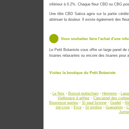
inférieur à 0.2%. Chaque fleur CBD ou CBG poss
Une tête CBD Sativa agira sur la partie cérébr
atténuer la douleur. Il existe également des fle
Vous souhaitez faire l'achat d'une inf
Le Petit Botaniste vous offre un large panel de
tisanes relaxantes ou encore des tisanes pour amé
Visitez la boutique du Petit Botaniste
-
-
-
-
Le fleix
Bossut-gottechain
Hennens
Lapa
-
Viellenave d arthez
Cascastel des corbie
-
-
-
Bouvesse quirieu
St paul lizonne
Guidel
Al
-
-
-
-
ste-croix
Erce
St emilion
Gueugnon
C
Jumie