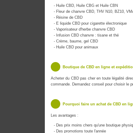
- Huile CBD, Huile CBG et Huile CBN
- Fleur de chanvre CBD, THV N10, BZ10, V
- Résine de CBD
- E liquide CBD pour cigarette électronique
- Vaporisateur d'herbe chanvre CBD
- Infusion CBD chanvre : tisane et thé
- Crème, baume, gel CBD
- Huile CBD pour animaux
Boutique de CBD en ligne et expéditi
Acheter du CBD pas cher en toute légalité dire
commande. Demandez conseil pour choisir le pro
Pourquoi faire un achat de CBD en lig
Les avantages :
- Des prix moins chers qu'une boutique physi
- Des promotions toute l'année