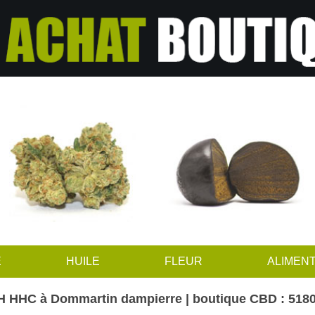
E
HUILE
FLEUR
ALIMENT
H HHC à Dommartin dampierre | boutique CBD : 518