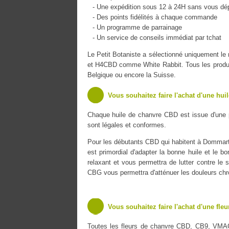
- Une expédition sous 12 à 24H sans vous dé
- Des points fidélités à chaque commande
- Un programme de parrainage
- Un service de conseils immédiat par tchat
Le Petit Botaniste a sélectionné uniquement 
et H4CBD comme White Rabbit. Tous les produits
Belgique ou encore la Suisse.
Vous souhaitez faire l'achat d'une hui
Chaque huile de chanvre CBD est issue d'une 
sont légales et conformes.
Pour les débutants CBD qui habitent à Dommartin
est primordial d'adapter la bonne huile et le b
relaxant et vous permettra de lutter contre le s
CBG vous permettra d'atténuer les douleurs chr
Vous souhaitez faire l'achat d'une fle
Toutes les fleurs de chanvre CBD, CB9, VMA