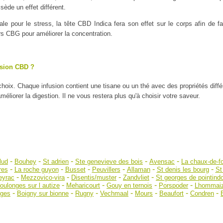
ède un effet différent.
ale pour le stress, la tête CBD Indica fera son effet sur le corps afin de
urs CBG pour améliorer la concentration.
usion CBD ?
 choix. Chaque infusion contient une tisane ou un thé avec des propriétés diff
liorer la digestion. Il ne vous restera plus qu'à choisir votre saveur.
-
-
-
-
-
lud
Bouhey
St adrien
Ste genevieve des bois
Avensac
La chaux-de-f
-
-
-
-
-
-
res
La roche guyon
Busset
Peuvillers
Allaman
St denis les bourg
St
-
-
-
-
eyrac
Mezzovico-vira
Disentis/muster
Zandvliet
St georges de pointind
-
-
-
-
oulonges sur l autize
Meharicourt
Gouy en ternois
Porspoder
Lhommai
-
-
-
-
-
-
-
ges
Boigny sur bionne
Rugny
Vechmaal
Mours
Beaufort
Condren