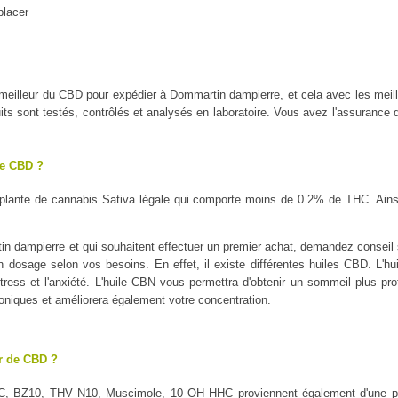
placer
le meilleur du CBD pour expédier à Dommartin dampierre, et cela avec les
 sont testés, contrôlés et analysés en laboratoire. Vous avez l'assurance d'
le CBD ?
plante de cannabis Sativa légale qui comporte moins de 0.2% de THC. Ains
 dampierre et qui souhaitent effectuer un premier achat, demandez conseil su
on dosage selon vos besoins. En effet, il existe différentes huiles CBD. L'h
tress et l'anxiété. L'huile CBN vous permettra d'obtenir un sommeil plus profo
oniques et améliorera également votre concentration.
ur de CBD ?
C, BZ10, THV N10, Muscimole, 10 OH HHC proviennent également d'une pl