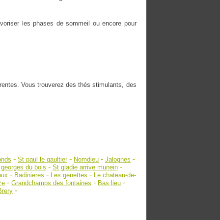
 favoriser les phases de sommeil ou encore pour
érentes. Vous trouverez des thés stimulants, des
-
-
-
-
onds
St paul le gaultier
Nomdieu
Jalognes
-
-
 georges du bois
St gladie arrive munein
-
-
-
oux
Badinieres
Les genettes
Le chateau-de-
-
-
-
ze
Grandchamps des fontaines
Bas lieu
-
Brery