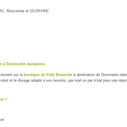
MAC, Muscimole et 10-OH-HHC
on à Dommartin dampierre
ctement sur la
boutique du Petit Botaniste
à destination de Dommartin dampi
duit et le dosage adapté à vos besoins, par mail ou par tchat pour une répo
ne ?
que