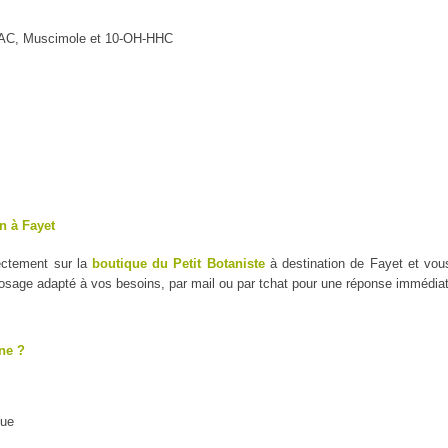
MAC, Muscimole et 10-OH-HHC
n à Fayet
ectement sur la
boutique du Petit Botaniste
à destination de Fayet et vou
dosage adapté à vos besoins, par mail ou par tchat pour une réponse immédiat
ne ?
que