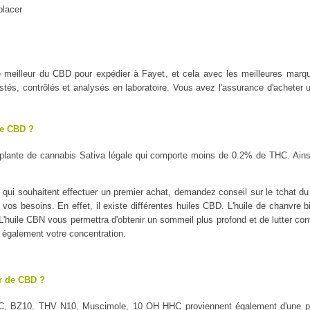
placer
 le meilleur du CBD pour expédier à Fayet, et cela avec les meilleure
tés, contrôlés et analysés en laboratoire. Vous avez l'assurance d'acheter u
le CBD ?
plante de cannabis Sativa légale qui comporte moins de 0.2% de THC. Ains
qui souhaitent effectuer un premier achat, demandez conseil sur le tchat du P
 vos besoins. En effet, il existe différentes huiles CBD. L'huile de chanvre b
é. L'huile CBN vous permettra d'obtenir un sommeil plus profond et de lutter con
a également votre concentration.
ur de CBD ?
C, BZ10, THV N10, Muscimole, 10 OH HHC proviennent également d'une pl