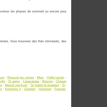
 favoriser les phases de sommeil ou encore pour
érentes. Vous trouverez des thés stimulants, des
-
-
-
-
ure
Rousset les vignes
Miex
Vielle tursan
-
-
-
-
ille
St pierre
Canavaggia
Biesme
Cleguer
-
-
-
ke
Mesnil verclives
St martin le bouillant
St
-
-
-
-
ur
Kermoroc h
Glandon
Voisenon
Frasnes