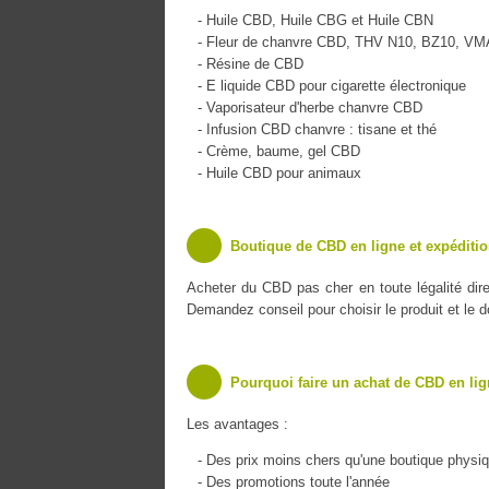
- Huile CBD, Huile CBG et Huile CBN
- Fleur de chanvre CBD, THV N10, BZ10, V
- Résine de CBD
- E liquide CBD pour cigarette électronique
- Vaporisateur d'herbe chanvre CBD
- Infusion CBD chanvre : tisane et thé
- Crème, baume, gel CBD
- Huile CBD pour animaux
Boutique de CBD en ligne et expéditio
Acheter du CBD pas cher en toute légalité dir
Demandez conseil pour choisir le produit et le 
Pourquoi faire un achat de CBD en lig
Les avantages :
- Des prix moins chers qu'une boutique physi
- Des promotions toute l'année