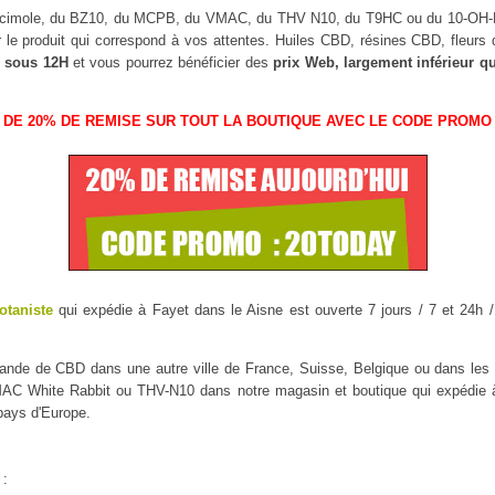
uscimole, du BZ10, du MCPB, du VMAC, du THV N10, du T9HC ou du 10-O
r le produit qui correspond à vos attentes. Huiles CBD, résines CBD, fleu
 sous 12H
et vous pourrez bénéficier des
prix Web, largement inférieur q
 DE 20% DE REMISE SUR TOUT LA BOUTIQUE AVEC LE CODE PROMO 
otaniste
qui expédie à Fayet dans le Aisne est ouverte 7 jours / 7 et 24h /
mmande de CBD dans une autre ville de France, Suisse, Belgique ou dans l
 White Rabbit ou THV-N10 dans notre magasin et boutique qui expédie à F
 pays d'Europe.
 :