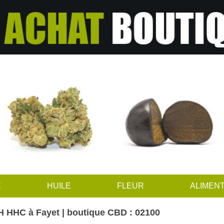
E
HUILE
FLEUR
ALIMENT
 HHC à Fayet | boutique CBD : 02100