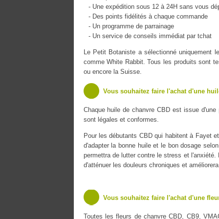
- Une expédition sous 12 à 24H sans vous dé
- Des points fidélités à chaque commande
- Un programme de parrainage
- Un service de conseils immédiat par tchat
Le Petit Botaniste a sélectionné uniquement
comme White Rabbit. Tous les produits sont tes
ou encore la Suisse.
Vous souhaitez faire l'achat d'une hui
Chaque huile de chanvre CBD est issue d'une 
sont légales et conformes.
Pour les débutants CBD qui habitent à Fayet et 
d'adapter la bonne huile et le bon dosage selon
permettra de lutter contre le stress et l'anxiét
d'atténuer les douleurs chroniques et améliorer
Vous souhaitez faire l'achat d'une fle
Toutes les fleurs de chanvre CBD, CB9, VMA