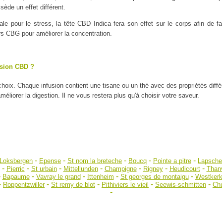
ède un effet différent.
ale pour le stress, la tête CBD Indica fera son effet sur le corps afin de
urs CBG pour améliorer la concentration.
usion CBD ?
 choix. Chaque infusion contient une tisane ou un thé avec des propriétés diff
liorer la digestion. Il ne vous restera plus qu'à choisir votre saveur.
-
-
-
-
-
Loksbergen
Epense
St nom la breteche
Boucq
Pointe a pitre
Lapsche
-
-
-
-
-
-
-
Pierric
St urbain
Mittellunden
Champigne
Rigney
Heudicourt
Thanv
-
-
-
-
-
Bapaume
Vavray le grand
Ittenheim
St georges de montaigu
Westker
-
-
-
-
-
Roppentzwiller
St remy de blot
Pithiviers le vieil
Seewis-schmitten
Ch
-