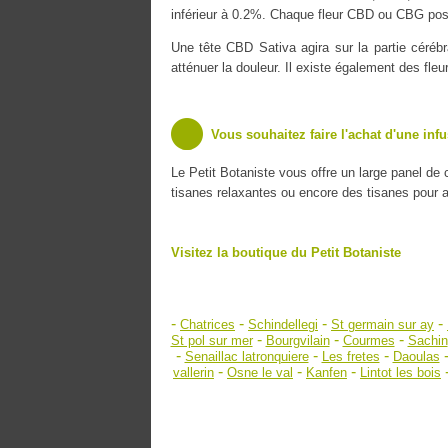
inférieur à 0.2%. Chaque fleur CBD ou CBG poss
Une tête CBD Sativa agira sur la partie cérébr
atténuer la douleur. Il existe également des fle
Vous souhaitez faire l'achat d'une inf
Le Petit Botaniste vous offre un large panel de
tisanes relaxantes ou encore des tisanes pour amé
Visitez la boutique du Petit Botaniste
-
-
-
-
Chatrices
Schindellegi
St germain sur ay
-
-
-
St pol sur mer
Bourgvilain
Courmes
Sachin
-
-
-
Senaillac latronquiere
Les fretes
Daoulas
-
-
-
vallerin
Osne le val
Kanfen
Lintot les bois