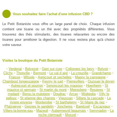
Vous souhaitez faire l'achat d'une infusion CBD ?
Le Petit Botaniste vous offre un large panel de choix. Chaque infusion
contient une tisane ou un thé avec des propriétés différentes. Vous
trouverez des thés stimulants, des tisanes relaxantes ou encore des
tisanes pour améliorer la digestion. Il ne vous restera plus qu'à choisir
votre saveur.
Visitez la boutique du Petit Botaniste
-
-
-
-
-
-
Verdenal
Belvezet
Gien sur cure
Collonges les bevy
Belvoir
-
-
-
-
-
-
Clichy
Thonville
Bermont
Le val d ajol
La crouzille
Grandchamp
-
-
-
-
Fraisse
Wilsele
Agnicourt et sechelles
Magny la campagne
-
-
-
Chambost longessaigne
Fesmy le sart
Pierrevillers
Ouzouer le doyen
-
-
-
-
Autrecourt et pourron
Senoncourt les maujouy
Hoenheim
St
-
-
-
-
maurice st germain
St martin du mont
Meinisberg
Rosieres
St
-
-
-
-
-
medard
Berou la mulotiere
Doudrac
Arcay
Miglieglia
Villy le
-
-
-
-
pelloux
St etienne des champs
Vieussan
Sillans la cascade
La
-
-
-
-
riviere enverse
Monterolier
St barthelemy
St hilaire de riez
-
-
-
-
-
Pfalzweyer
Gesnes le gandelin
Joncheres
Baretswil
Escazeaux
-
-
-
-
Villers-la-bonne-eau
Mazeuil
Aubermesnil beaumais
Semmadon
La
-
-
roche clermault
Mossel