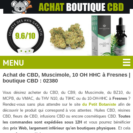
MENU
Achat de CBD, Muscimole, 10 OH HHC à Fresnes |
boutique CBD : 02380
Vous désirez acheter du CBD, du CB9, du Muscimole, du BZ10, du
MCPB, du VMAC, du THV N10, du T9HC ou du 10-OH-HHC à
Fresnes
?
Rendez-vous sans plus attendre sur le site
du Petit Botaniste
afin de
découvrir le produit qui correspond à vos attentes. Huiles CBD, résines
CBD, fleurs de CBD, infusions CBD ou encore cosmétiques CBD.
Toutes
les commandes sont expédiées sous 12H
et vous pourrez bénéficier
des
prix Web, largement inférieur qu'en boutiques physiques
. Et cela