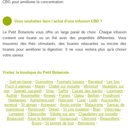
CBG pour améliorer la concentration.
Vous souhaitez faire l'achat d'une infusion CBD ?
Le Petit Botaniste vous offre un large panel de choix. Chaque infusion
contient une tisane ou un thé avec des propriétés différentes. Vous
trouverez des thés stimulants, des tisanes relaxantes ou encore des
tisanes pour améliorer la digestion. Il ne vous restera plus qu'à choisir
votre saveur.
Visitez la boutique du Petit Botaniste
-
-
-
-
-
-
Sart-en-fagne
Guinzeling
Fournets luisans
Beceleuf
Les fins
-
-
-
-
Puch d agenais
Manin
Chatel sur moselle
Winistorf
Veulettes sur
-
-
-
-
-
-
mer
Jugeals nazareth
Virac
Saffre
Cazals des bayles
Lourmarin
-
-
-
-
-
-
-
Authie
Rosenwiller
Arnegg
Fornex
Dalou
Berken
Froidmont
-
-
-
-
-
Hardanges
Autremencourt
Haucourt
Curel
Lede
Auzouville l
-
-
-
-
-
esneval
St aignan
Annequin
Airolo sortite
Malaucene
Sansac de
-
-
-
-
-
-
marmiesse
Remicourt
Dreien
St cirq madelon
Blan
Villorceau
-
-
-
-
Longpont
Vibersviller
Villotte sur aire
Chaudeney sur moselle
-
-
-
-
-
Briaucourt
Asse le berenger
Gizaucourt
Clermont
Beauvilliers
-
-
-
Bourg
St bonnet de four
Bermering