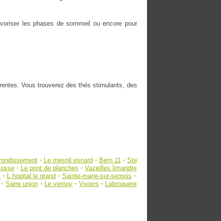
 favoriser les phases de sommeil ou encore pour
érentes. Vous trouverez des thés stimulants, des
-
-
-
rondissement
Le mesnil esnard
Bern 11
Ste
-
-
losse
Le pont de planches
Vazeilles limandre
-
-
-
s
L hopital le grand
Sainte-marie-sur-semois
-
-
-
-
Sarre union
Le vernoy
Viviers
Labroquere