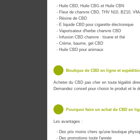
- Huile CBD, Huile CBG et Huile CBN
- Fleur de chanvre CBD, THV N10, BZ10, V
- Résine de CBD
- E liquide CBD pour cigarette électronique
- Vaporisateur d'herbe chanvre CBD
- Infusion CBD chanvre : tisane et thé
- Crème, baume, gel CBD
- Huile CBD pour animaux
Boutique de CBD en ligne et expéditi
Acheter du CBD pas cher en toute légalité dir
Demandez conseil pour choisir le produit et le 
Pourquoi faire un achat de CBD en lig
Les avantages :
- Des prix moins chers qu'une boutique physi
- Des promotions toute l'année