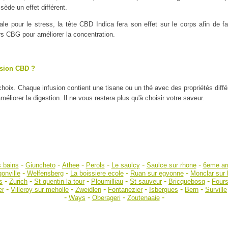
ède un effet différent.
ale pour le stress, la tête CBD Indica fera son effet sur le corps afin de
urs CBG pour améliorer la concentration.
usion CBD ?
 choix. Chaque infusion contient une tisane ou un thé avec des propriétés diff
liorer la digestion. Il ne vous restera plus qu'à choisir votre saveur.
-
-
-
-
-
-
s bains
Giuncheto
Athee
Perols
Le saulcy
Saulce sur rhone
6eme ar
-
-
-
-
onville
Welfensberg
La boissiere ecole
Ruan sur egvonne
Monclar sur 
-
-
-
-
-
-
s
Zurich
St quentin la tour
Ploumilliau
St sauveur
Bricquebosq
Four
-
-
-
-
-
-
er
Villeroy sur meholle
Zweidlen
Fontanezier
Isbergues
Bern
Surville
-
-
-
-
Ways
Oberageri
Zoutenaaie