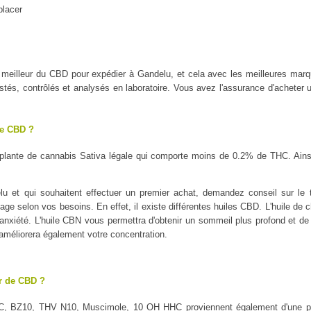
placer
 le meilleur du CBD pour expédier à Gandelu, et cela avec les meilleure
tés, contrôlés et analysés en laboratoire. Vous avez l'assurance d'acheter u
le CBD ?
plante de cannabis Sativa légale qui comporte moins de 0.2% de THC. Ains
 et qui souhaitent effectuer un premier achat, demandez conseil sur le t
sage selon vos besoins. En effet, il existe différentes huiles CBD. L'huile de 
l'anxiété. L'huile CBN vous permettra d'obtenir un sommeil plus profond et de 
 améliorera également votre concentration.
ur de CBD ?
C, BZ10, THV N10, Muscimole, 10 OH HHC proviennent également d'une pl