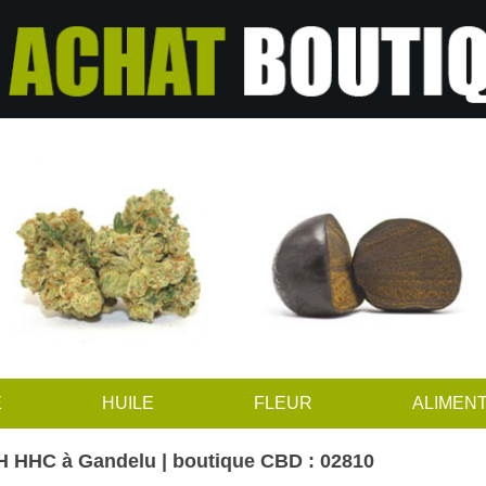
E
HUILE
FLEUR
ALIMENT
H HHC à Gandelu | boutique CBD : 02810