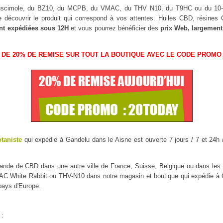
Muscimole, du BZ10, du MCPB, du VMAC, du THV N10, du T9HC ou du 1
 découvrir le produit qui correspond à vos attentes. Huiles CBD, résine
nt expédiées sous 12H
et vous pourrez bénéficier des
prix Web, largement
 DE 20% DE REMISE SUR TOUT LA BOUTIQUE AVEC LE CODE PROMO 
otaniste
qui expédie à Gandelu dans le Aisne est ouverte 7 jours / 7 et 24h /
mmande de CBD dans une autre ville de France, Suisse, Belgique ou dans l
 White Rabbit ou THV-N10 dans notre magasin et boutique qui expédie à Gan
 pays d'Europe.
 :