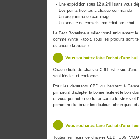
- Une expédition sous 12 à 24H sans vous dé
- Des points fidélités à chaque commande
- Un programme de parrainage
- Un service de conseils immédiat par tchat
Le Petit Botaniste a sélectionné uniquement
comme White Rabbit. Tous les produits sont tes
ou encore la Suisse.
Vous souhaitez faire l'achat d'une hui
Chaque huile de chanvre CBD est issue d'une 
sont légales et conformes.
Pour les débutants CBD qui habitent à Gandelu
primordial d'adapter la bonne huile et le bon do
et vous permettra de lutter contre le stress et 
permettra d'atténuer les douleurs chroniques et
Vous souhaitez faire l'achat d'une fle
Toutes les fleurs de chanvre CBD, CB9, VMA