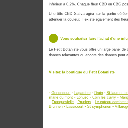
inférieur à 0.2%. Chaque fleur CBD ou CBG poss
Une tête CBD Sativa agira sur la partie cérébr
atténuer la douleur. Il existe également des fle
Vous souhaitez faire l'achat d'une inf
Le Petit Botaniste vous offre un large panel de
tisanes relaxantes ou encore des tisanes pour amé
Visitez la boutique du Petit Botaniste
-
-
-
-
Gondecourt
Lagardere
Drain
St laurent le
-
-
-
marie du mont
Lohuec
Coin les cuvry
Mang
-
-
-
Franquevielle
Pruniers
Le cateau cambresi
-
-
-
Brunnen
Lassicourt
St symphorien
Villarog