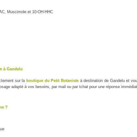
MAC, Muscimole et 10-OH-HHC
on à Gandelu
ectement sur la
boutique du Petit Botaniste
à destination de Gandelu et vo
dosage adapté à vos besoins, par mail ou par tchat pour une réponse immédiat
ne ?
que