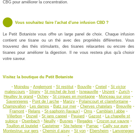
CBG pour améliorer la concentration.
Vous souhaitez faire l'achat d'une infusion CBD ?
Le Petit Botaniste vous offre un large panel de choix. Chaque infusion
contient une tisane ou un thé avec des propriétés différentes. Vous
trouverez des thés stimulants, des tisanes relaxantes ou encore des
tisanes pour améliorer la digestion. Il ne vous restera plus qu'à choisir
votre saveur.
Visitez la boutique du Petit Botaniste
-
-
-
-
-
-
Moindou
Anglemont
St restitut
Bouville
Creteil
St victor
-
-
-
-
-
-
malescours
Stigny
St michel de livet
Isneauville
Unzent
Zurich
-
-
-
-
Heuilley le grand
Ochey
St cirgues en montagne
Monceau sur oise
-
-
-
-
Savennieres
Pont de l arche
Marizy
Polaincourt et clairefontaine
-
-
-
-
-
Champvallon
Les damps
Batz sur mer
Cherves chatelars
Breuville
-
-
-
-
-
Framont
Relans
St-saphorin (lavaux)
Oms
Camblain l abbe
-
-
-
-
-
Villerbon
Dozwil
St jans cappel
Peujard
Gazost
La chapelle st
-
-
-
-
-
-
sulpice
Osenbach
Neuilly
Busnes
Regades
Crozon sur vauvre
-
-
-
-
-
Touillon et loutelet
Castetner
Ste helene
Parnac
Cailly sur eure
-
-
-
-
Montestruc sur gers
Chemin d aisey
St yon
Ebersheim
Lanvenegen
-