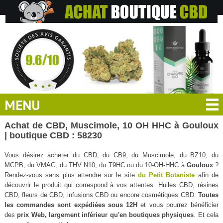
MENU
Achat de CBD, Muscimole, 10 OH HHC à Gouloux
| boutique CBD : 58230
Vous désirez acheter du CBD, du CB9, du Muscimole, du BZ10, du
MCPB, du VMAC, du THV N10, du T9HC ou du 10-OH-HHC à
Gouloux
?
Rendez-vous sans plus attendre sur le site
du Petit Botaniste
afin de
découvrir le produit qui correspond à vos attentes. Huiles CBD, résines
CBD, fleurs de CBD, infusions CBD ou encore cosmétiques CBD.
Toutes
les commandes sont expédiées sous 12H
et vous pourrez bénéficier
des
prix Web, largement inférieur qu'en boutiques physiques
. Et cela