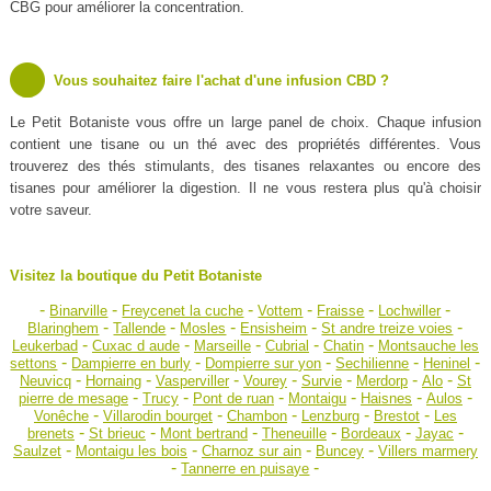
CBG pour améliorer la concentration.
Vous souhaitez faire l'achat d'une infusion CBD ?
Le Petit Botaniste vous offre un large panel de choix. Chaque infusion
contient une tisane ou un thé avec des propriétés différentes. Vous
trouverez des thés stimulants, des tisanes relaxantes ou encore des
tisanes pour améliorer la digestion. Il ne vous restera plus qu'à choisir
votre saveur.
Visitez la boutique du Petit Botaniste
-
-
-
-
-
-
Binarville
Freycenet la cuche
Vottem
Fraisse
Lochwiller
-
-
-
-
-
Blaringhem
Tallende
Mosles
Ensisheim
St andre treize voies
-
-
-
-
-
Leukerbad
Cuxac d aude
Marseille
Cubrial
Chatin
Montsauche les
-
-
-
-
-
settons
Dampierre en burly
Dompierre sur yon
Sechilienne
Heninel
-
-
-
-
-
-
-
Neuvicq
Hornaing
Vasperviller
Vourey
Survie
Merdorp
Alo
St
-
-
-
-
-
-
pierre de mesage
Trucy
Pont de ruan
Montaigu
Haisnes
Aulos
-
-
-
-
-
Vonêche
Villarodin bourget
Chambon
Lenzburg
Brestot
Les
-
-
-
-
-
-
brenets
St brieuc
Mont bertrand
Theneuille
Bordeaux
Jayac
-
-
-
-
Saulzet
Montaigu les bois
Charnoz sur ain
Buncey
Villers marmery
-
-
Tannerre en puisaye