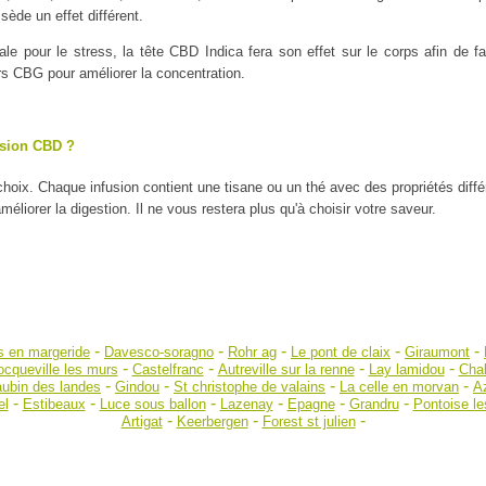
ède un effet différent.
ale pour le stress, la tête CBD Indica fera son effet sur le corps afin de
urs CBG pour améliorer la concentration.
usion CBD ?
 choix. Chaque infusion contient une tisane ou un thé avec des propriétés diff
liorer la digestion. Il ne vous restera plus qu'à choisir votre saveur.
-
-
-
-
-
s en margeride
Davesco-soragno
Rohr ag
Le pont de claix
Giraumont
-
-
-
-
ocqueville les murs
Castelfranc
Autreville sur la renne
Lay lamidou
Cha
-
-
-
-
aubin des landes
Gindou
St christophe de valains
La celle en morvan
Az
-
-
-
-
-
-
el
Estibeaux
Luce sous ballon
Lazenay
Epagne
Grandru
Pontoise l
-
-
-
Artigat
Keerbergen
Forest st julien