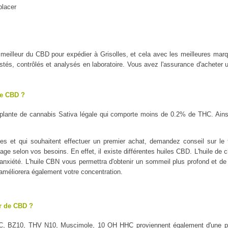
placer
le meilleur du CBD pour expédier à Grisolles, et cela avec les meilleur
tés, contrôlés et analysés en laboratoire. Vous avez l'assurance d'acheter u
le CBD ?
plante de cannabis Sativa légale qui comporte moins de 0.2% de THC. Ains
es et qui souhaitent effectuer un premier achat, demandez conseil sur le t
sage selon vos besoins. En effet, il existe différentes huiles CBD. L'huile de 
l'anxiété. L'huile CBN vous permettra d'obtenir un sommeil plus profond et de 
 améliorera également votre concentration.
ur de CBD ?
C, BZ10, THV N10, Muscimole, 10 OH HHC proviennent également d'une pl