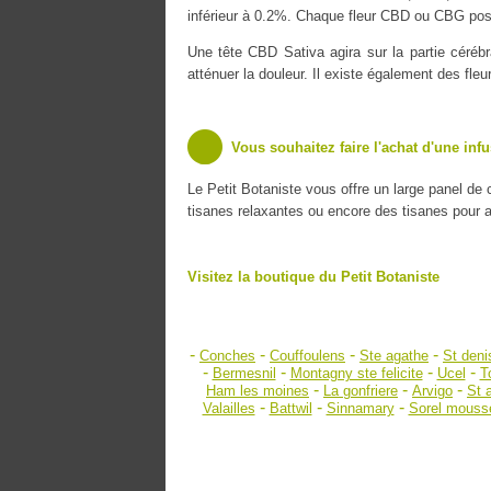
inférieur à 0.2%. Chaque fleur CBD ou CBG poss
Une tête CBD Sativa agira sur la partie cérébr
atténuer la douleur. Il existe également des fle
Vous souhaitez faire l'achat d'une inf
Le Petit Botaniste vous offre un large panel de
tisanes relaxantes ou encore des tisanes pour amé
Visitez la boutique du Petit Botaniste
-
-
-
-
Conches
Couffoulens
Ste agathe
St deni
-
-
-
-
Bermesnil
Montagny ste felicite
Ucel
T
-
-
-
Ham les moines
La gonfriere
Arvigo
St 
-
-
-
Valailles
Battwil
Sinnamary
Sorel mouss