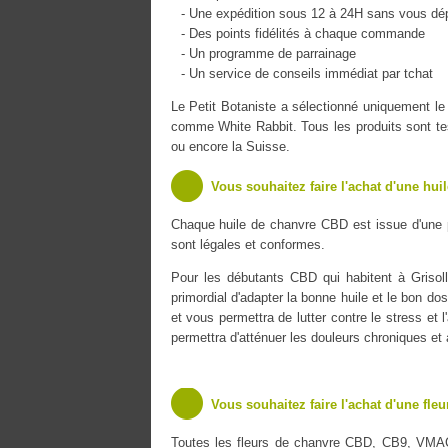
- Une expédition sous 12 à 24H sans vous dé
- Des points fidélités à chaque commande
- Un programme de parrainage
- Un service de conseils immédiat par tchat
Le Petit Botaniste a sélectionné uniquement 
comme White Rabbit. Tous les produits sont tes
ou encore la Suisse.
Vous souhaitez faire l'achat d'une hui
Chaque huile de chanvre CBD est issue d'une 
sont légales et conformes.
Pour les débutants CBD qui habitent à Grisoll
primordial d'adapter la bonne huile et le bon do
et vous permettra de lutter contre le stress et 
permettra d'atténuer les douleurs chroniques et
Vous souhaitez faire l'achat d'une fle
Toutes les fleurs de chanvre CBD, CB9, VMA