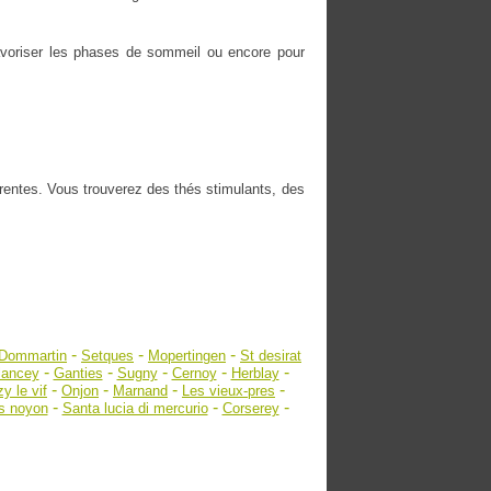
 favoriser les phases de sommeil ou encore pour
érentes. Vous trouverez des thés stimulants, des
-
-
-
Dommartin
Setques
Mopertingen
St desirat
-
-
-
-
-
lancey
Ganties
Sugny
Cernoy
Herblay
-
-
-
-
y le vif
Onjon
Marnand
Les vieux-pres
-
-
-
es noyon
Santa lucia di mercurio
Corserey