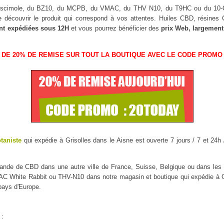
Muscimole, du BZ10, du MCPB, du VMAC, du THV N10, du T9HC ou du 1
 découvrir le produit qui correspond à vos attentes. Huiles CBD, résine
nt expédiées sous 12H
et vous pourrez bénéficier des
prix Web, largement
 DE 20% DE REMISE SUR TOUT LA BOUTIQUE AVEC LE CODE PROMO 
otaniste
qui expédie à Grisolles dans le Aisne est ouverte 7 jours / 7 et 24h 
mmande de CBD dans une autre ville de France, Suisse, Belgique ou dans l
White Rabbit ou THV-N10 dans notre magasin et boutique qui expédie à Gris
 pays d'Europe.
 :