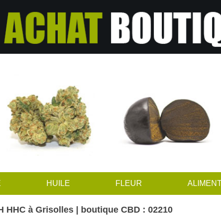
E
HUILE
FLEUR
ALIMENT
 HHC à Grisolles | boutique CBD : 02210