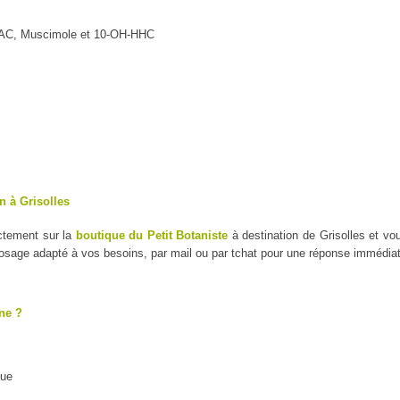
MAC, Muscimole et 10-OH-HHC
n à Grisolles
ectement sur la
boutique du Petit Botaniste
à destination de Grisolles et v
dosage adapté à vos besoins, par mail ou par tchat pour une réponse immédiat
ne ?
que