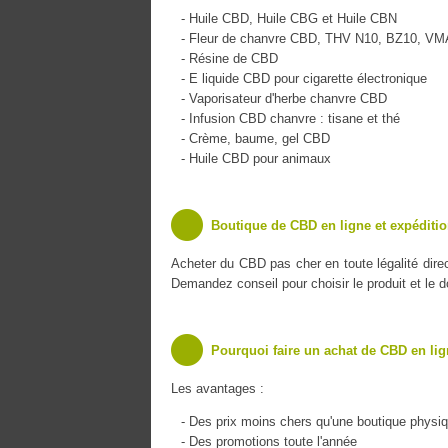
- Huile CBD, Huile CBG et Huile CBN
- Fleur de chanvre CBD, THV N10, BZ10, V
- Résine de CBD
- E liquide CBD pour cigarette électronique
- Vaporisateur d'herbe chanvre CBD
- Infusion CBD chanvre : tisane et thé
- Crème, baume, gel CBD
- Huile CBD pour animaux
Boutique de CBD en ligne et expéditio
Acheter du CBD pas cher en toute légalité dir
Demandez conseil pour choisir le produit et le 
Pourquoi faire un achat de CBD en lig
Les avantages :
- Des prix moins chers qu'une boutique physi
- Des promotions toute l'année