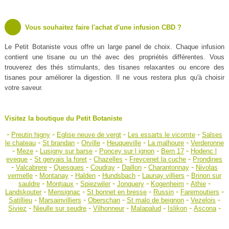
Vous souhaitez faire l'achat d'une infusion CBD ?
Le Petit Botaniste vous offre un large panel de choix. Chaque infusion
contient une tisane ou un thé avec des propriétés différentes. Vous
trouverez des thés stimulants, des tisanes relaxantes ou encore des
tisanes pour améliorer la digestion. Il ne vous restera plus qu'à choisir
votre saveur.
Visitez la boutique du Petit Botaniste
-
-
-
-
Preutin higny
Eglise neuve de vergt
Les essarts le vicomte
Salses
-
-
-
-
-
le chateau
St brandan
Orville
Heuqueville
La malhoure
Verderonne
-
-
-
-
-
Meze
Lusigny sur barse
Poncey sur l ignon
Bern 17
Hodenc l
-
-
-
-
eveque
St gervais la foret
Chazelles
Freycenet la cuche
Prondines
-
-
-
-
-
-
Valcabrere
Quesques
Coudray
Daillon
Charantonnay
Nivolas
-
-
-
-
-
vermelle
Montanay
Halden
Hundsbach
Launay villiers
Brinon sur
-
-
-
-
-
-
sauldre
Montjaux
Spiezwiler
Jonquery
Kogenheim
Athie
-
-
-
-
-
Landskouter
Mensignac
St bonnet en bresse
Russin
Faremoutiers
-
-
-
-
-
Satillieu
Marsainvilliers
Oberschan
St malo de beignon
Vezelois
-
-
-
-
-
-
Siviez
Nieulle sur seudre
Vilhonneur
Malapalud
Islikon
Ascona