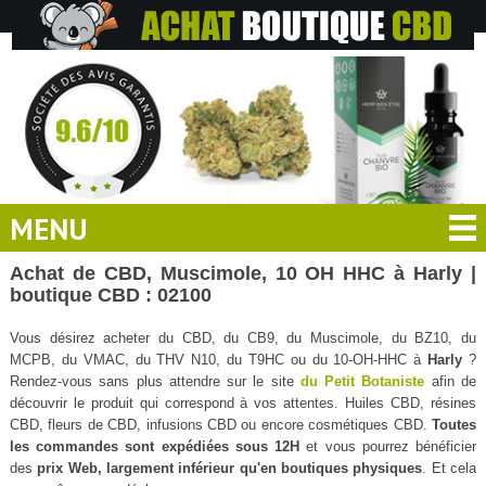
MENU
Achat de CBD, Muscimole, 10 OH HHC à Harly |
boutique CBD : 02100
Vous désirez acheter du CBD, du CB9, du Muscimole, du BZ10, du
MCPB, du VMAC, du THV N10, du T9HC ou du 10-OH-HHC à
Harly
?
Rendez-vous sans plus attendre sur le site
du Petit Botaniste
afin de
découvrir le produit qui correspond à vos attentes. Huiles CBD, résines
CBD, fleurs de CBD, infusions CBD ou encore cosmétiques CBD.
Toutes
les commandes sont expédiées sous 12H
et vous pourrez bénéficier
des
prix Web, largement inférieur qu'en boutiques physiques
. Et cela