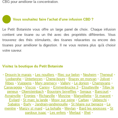
CBG pour améliorer la concentration.
Vous souhaitez faire l'achat d'une infusion CBD ?
Le Petit Botaniste vous offre un large panel de choix. Chaque infusion
contient une tisane ou un thé avec des propriétés différentes. Vous
trouverez des thés stimulants, des tisanes relaxantes ou encore des
tisanes pour améliorer la digestion. Il ne vous restera plus qu'à choisir
votre saveur.
Visitez la boutique du Petit Botaniste
-
-
-
-
-
-
Drouvin le marais
Les nouillers
Riec sur belon
Neuheim
Theneuil
-
-
-
-
-
Looberghe
Unterterzen
Chene-bourg
Brazey en morvan
Jolivet
-
-
-
-
-
-
Ribes
Vuippens
Mery premecy
Vallery
Le donjon
Champvans
-
-
-
-
-
Canavaggia
Viscos
Canisy
Emmenbrucke 3
Etoutteville
Tillay le
-
-
-
-
-
peneux
Obersteinbach
Bouvigny boyeffles
Senaux
Bancourt
-
-
-
-
-
-
Avrainville
Ergnies
Richarville
Morzine
Marseillette
St maxent
-
-
-
-
-
Evilard
St marc la lande
Mouy sur seine
Carbay
Uebeschi
-
-
-
-
Sabalos
Barly
Jandrain-jandrenouille
St hilaire sur benaize
La
-
-
-
-
-
menitre
Marizy st mard
La bohalle
Meylan
Bard les epoisses
St
-
-
-
-
pardoux isaac
Les enfers
Merlaut
Ilhet