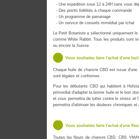
- Une expédition sous 12 à 24H sans vous dé
- Des points fidélités à chaque commande
- Un programme de parrainage
- Un service de conseils immédiat par tchat
Le Petit Botaniste a sélectionné uniquement
comme White Rabbit. Tous les produits sont tes
ou encore la Suisse.
Vous souhaitez faire l'achat d'une hui
Chaque huile de chanvre CBD est issue d'une 
sont légales et conformes.
Pour les débutants CBD qui habitent à Hofstad
primordial d'adapter la bonne huile et le bon do
et vous permettra de lutter contre le stress et 
permettra d'atténuer les douleurs chroniques et
Vous souhaitez faire l'achat d'une fle
Toutes les fleurs de chanvre CBD, CB9, VMA