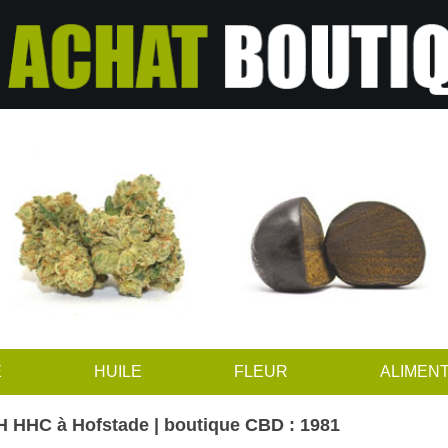
E
HUILE
FLEUR
ALIMENT
 HHC à Hofstade | boutique CBD : 1981