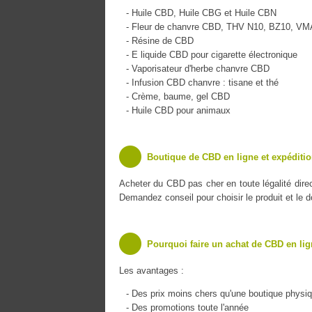
- Huile CBD, Huile CBG et Huile CBN
- Fleur de chanvre CBD, THV N10, BZ10, V
- Résine de CBD
- E liquide CBD pour cigarette électronique
- Vaporisateur d'herbe chanvre CBD
- Infusion CBD chanvre : tisane et thé
- Crème, baume, gel CBD
- Huile CBD pour animaux
Boutique de CBD en ligne et expéditio
Acheter du CBD pas cher en toute légalité dire
Demandez conseil pour choisir le produit et le 
Pourquoi faire un achat de CBD en lig
Les avantages :
- Des prix moins chers qu'une boutique physi
- Des promotions toute l'année