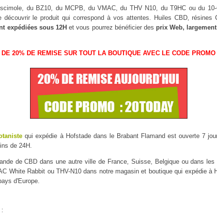
Muscimole, du BZ10, du MCPB, du VMAC, du THV N10, du T9HC ou du 1
 découvrir le produit qui correspond à vos attentes. Huiles CBD, résine
nt expédiées sous 12H
et vous pourrez bénéficier des
prix Web, largement
 DE 20% DE REMISE SUR TOUT LA BOUTIQUE AVEC LE CODE PROMO 
otaniste
qui expédie à Hofstade dans le Brabant Flamand est ouverte 7 jours
ins de 24H.
mmande de CBD dans une autre ville de France, Suisse, Belgique ou dans l
White Rabbit ou THV-N10 dans notre magasin et boutique qui expédie à Hof
 pays d'Europe.
 :