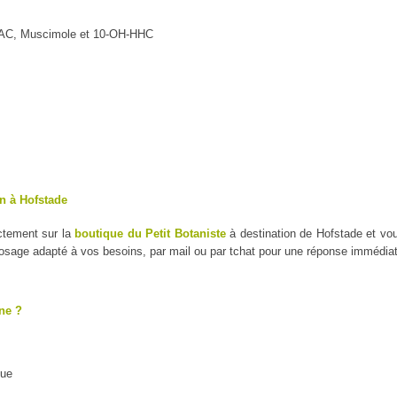
MAC, Muscimole et 10-OH-HHC
n à Hofstade
ctement sur la
boutique du Petit Botaniste
à destination de Hofstade et vo
dosage adapté à vos besoins, par mail ou par tchat pour une réponse immédiat
ne ?
que