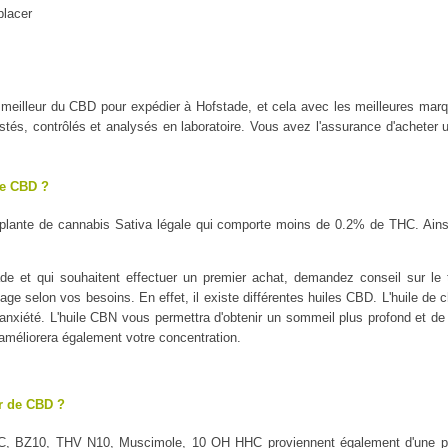
placer
 le meilleur du CBD pour expédier à Hofstade, et cela avec les meilleure
tés, contrôlés et analysés en laboratoire. Vous avez l'assurance d'acheter u
le CBD ?
plante de cannabis Sativa légale qui comporte moins de 0.2% de THC. Ains
e et qui souhaitent effectuer un premier achat, demandez conseil sur le t
sage selon vos besoins. En effet, il existe différentes huiles CBD. L'huile de 
l'anxiété. L'huile CBN vous permettra d'obtenir un sommeil plus profond et de 
 améliorera également votre concentration.
ur de CBD ?
C, BZ10, THV N10, Muscimole, 10 OH HHC proviennent également d'une pl