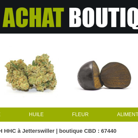
E
HUILE
FLEUR
ALIMENT
 HHC à Jetterswiller | boutique CBD : 67440