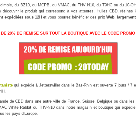
uscimole, du BZ10, du MCPB, du VMAC, du THV N10, du T9HC ou du 10-
 découvrir le produit qui correspond à vos attentes. Huiles CBD, résine
nt expédiées sous 12H
et vous pourrez bénéficier des
prix Web, largement
 DE 20% DE REMISE SUR TOUT LA BOUTIQUE AVEC LE CODE PROMO 
taniste
qui expédie à Jetterswiller dans le Bas-Rhin est ouverte 7 jours / 7 e
4H.
mmande de CBD dans une autre ville de France, Suisse, Belgique ou dans l
 White Rabbit ou THV-N10 dans notre magasin et boutique qui expédie à J
ous les pays d'Europe.
 :