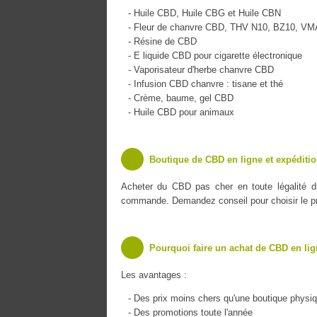
- Huile CBD, Huile CBG et Huile CBN
- Fleur de chanvre CBD, THV N10, BZ10, V
- Résine de CBD
- E liquide CBD pour cigarette électronique
- Vaporisateur d'herbe chanvre CBD
- Infusion CBD chanvre : tisane et thé
- Crème, baume, gel CBD
- Huile CBD pour animaux
Boutique de CBD en ligne et expédition
Acheter du CBD pas cher en toute légalité d
commande. Demandez conseil pour choisir le pro
Pourquoi faire un achat de CBD en lig
Les avantages :
- Des prix moins chers qu'une boutique physi
- Des promotions toute l'année