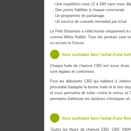
- Une expédition sous 12 à 24H sans vous dé
- Des points fidélités à chaque commande
- Un programme de parrainage
- Un service de conseils immédiat par tchat
Le Petit Botaniste a sélectionné uniquement l
comme White Rabbit. Tous les produits sont tes
ou encore la Suisse.
Vous souhaitez faire l'achat d'une hui
Chaque huile de chanvre CBD est issue d'une 
sont légales et conformes.
Pour les débutants CBD qui habitent à Jettersw
primordial d'adapter la bonne huile et le bon do
et vous permettra de lutter contre le stress et 
permettra d'atténuer les douleurs chroniques et
Vous souhaitez faire l'achat d'une fle
Toutes les fleurs de chanvre CBD, CB9, VMA