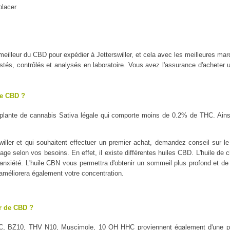
placer
e meilleur du CBD pour expédier à Jetterswiller, et cela avec les meilleu
tés, contrôlés et analysés en laboratoire. Vous avez l'assurance d'acheter u
le CBD ?
plante de cannabis Sativa légale qui comporte moins de 0.2% de THC. Ains
iller et qui souhaitent effectuer un premier achat, demandez conseil sur le 
sage selon vos besoins. En effet, il existe différentes huiles CBD. L'huile de 
l'anxiété. L'huile CBN vous permettra d'obtenir un sommeil plus profond et de 
 améliorera également votre concentration.
ur de CBD ?
C, BZ10, THV N10, Muscimole, 10 OH HHC proviennent également d'une pl