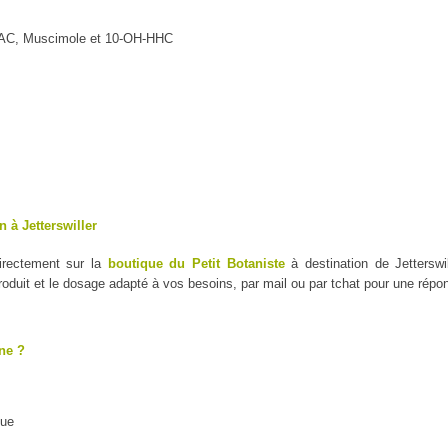
MAC, Muscimole et 10-OH-HHC
 à Jetterswiller
irectement sur la
boutique du Petit Botaniste
à destination de Jetterswi
duit et le dosage adapté à vos besoins, par mail ou par tchat pour une répo
ne ?
que