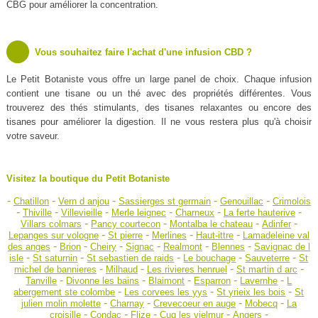
CBG pour améliorer la concentration.
Vous souhaitez faire l'achat d'une infusion CBD ?
Le Petit Botaniste vous offre un large panel de choix. Chaque infusion
contient une tisane ou un thé avec des propriétés différentes. Vous
trouverez des thés stimulants, des tisanes relaxantes ou encore des
tisanes pour améliorer la digestion. Il ne vous restera plus qu'à choisir
votre saveur.
Visitez la boutique du Petit Botaniste
-
-
-
-
-
Chatillon
Vern d anjou
Sassierges st germain
Genouillac
Crimolois
-
-
-
-
-
-
Thiville
Villevieille
Merle leignec
Charneux
La ferte hauterive
-
-
-
-
Villars colmars
Pancy courtecon
Montalba le chateau
Adinfer
-
-
-
-
Lepanges sur vologne
St pierre
Merlines
Haut-ittre
Lamadeleine val
-
-
-
-
-
-
des anges
Brion
Cheiry
Signac
Realmont
Blennes
Savignac de l
-
-
-
-
-
isle
St saturnin
St sebastien de raids
Le bouchage
Sauveterre
St
-
-
-
-
michel de bannieres
Milhaud
Les rivieres henruel
St martin d arc
-
-
-
-
-
Tanville
Divonne les bains
Blaimont
Esparron
Lavernhe
L
-
-
-
abergement ste colombe
Les corvees les yys
St yrieix les bois
St
-
-
-
-
julien molin molette
Charnay
Crevecoeur en auge
Mobecq
La
-
-
-
-
-
croisille
Condac
Flize
Cuq les vielmur
Angers