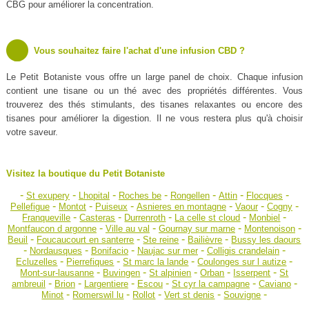
CBG pour améliorer la concentration.
Vous souhaitez faire l'achat d'une infusion CBD ?
Le Petit Botaniste vous offre un large panel de choix. Chaque infusion
contient une tisane ou un thé avec des propriétés différentes. Vous
trouverez des thés stimulants, des tisanes relaxantes ou encore des
tisanes pour améliorer la digestion. Il ne vous restera plus qu'à choisir
votre saveur.
Visitez la boutique du Petit Botaniste
-
-
-
-
-
-
-
St exupery
Lhopital
Roches be
Rongellen
Attin
Flocques
-
-
-
-
-
-
Pellefigue
Montot
Puiseux
Asnieres en montagne
Vaour
Cogny
-
-
-
-
-
Franqueville
Casteras
Durrenroth
La celle st cloud
Monbiel
-
-
-
-
Montfaucon d argonne
Ville au val
Gournay sur marne
Montenoison
-
-
-
-
Beuil
Foucaucourt en santerre
Ste reine
Bailièvre
Bussy les daours
-
-
-
-
-
Nordausques
Bonifacio
Naujac sur mer
Colligis crandelain
-
-
-
-
Ecluzelles
Pierrefiques
St marc la lande
Coulonges sur l autize
-
-
-
-
-
Mont-sur-lausanne
Buvingen
St alpinien
Orban
Isserpent
St
-
-
-
-
-
-
ambreuil
Brion
Largentiere
Escou
St cyr la campagne
Caviano
-
-
-
-
-
Minot
Romerswil lu
Rollot
Vert st denis
Souvigne