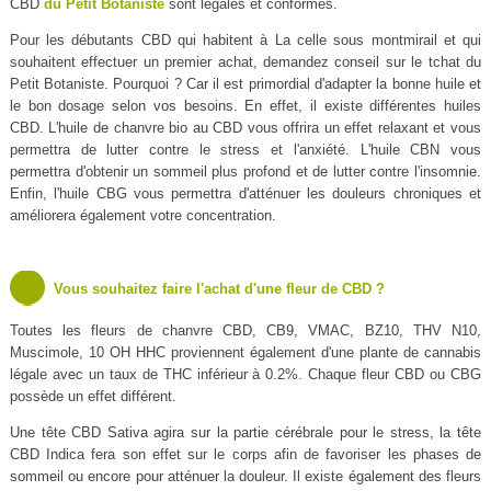
CBD
du Petit Botaniste
sont légales et conformes.
Pour les débutants CBD qui habitent à La celle sous montmirail et qui
souhaitent effectuer un premier achat, demandez conseil sur le tchat du
Petit Botaniste. Pourquoi ? Car il est primordial d'adapter la bonne huile et
le bon dosage selon vos besoins. En effet, il existe différentes huiles
CBD. L'huile de chanvre bio au CBD vous offrira un effet relaxant et vous
permettra de lutter contre le stress et l'anxiété. L'huile CBN vous
permettra d'obtenir un sommeil plus profond et de lutter contre l'insomnie.
Enfin, l'huile CBG vous permettra d'atténuer les douleurs chroniques et
améliorera également votre concentration.
Vous souhaitez faire l'achat d'une fleur de CBD ?
Toutes les fleurs de chanvre CBD, CB9, VMAC, BZ10, THV N10,
Muscimole, 10 OH HHC proviennent également d'une plante de cannabis
légale avec un taux de THC inférieur à 0.2%. Chaque fleur CBD ou CBG
possède un effet différent.
Une tête CBD Sativa agira sur la partie cérébrale pour le stress, la tête
CBD Indica fera son effet sur le corps afin de favoriser les phases de
sommeil ou encore pour atténuer la douleur. Il existe également des fleurs