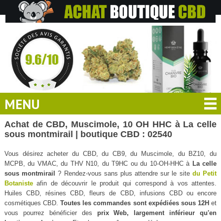
MENU
Achat de CBD, Muscimole, 10 OH HHC à La celle
sous montmirail | boutique CBD : 02540
Vous désirez acheter du CBD, du CB9, du Muscimole, du BZ10, du
MCPB, du VMAC, du THV N10, du T9HC ou du 10-OH-HHC à
La celle
sous montmirail
? Rendez-vous sans plus attendre sur le site
du Petit
Botaniste
afin de découvrir le produit qui correspond à vos attentes.
Huiles CBD, résines CBD, fleurs de CBD, infusions CBD ou encore
cosmétiques CBD.
Toutes les commandes sont expédiées sous 12H
et
vous pourrez bénéficier des
prix Web, largement inférieur qu'en