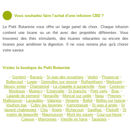
Vous souhaitez faire l'achat d'une infusion CBD ?
Le Petit Botaniste vous offre un large panel de choix. Chaque infusion
contient une tisane ou un thé avec des propriétés différentes. Vous
trouverez des thés stimulants, des tisanes relaxantes ou encore des
tisanes pour améliorer la digestion. Il ne vous restera plus qu'à choisir
votre saveur.
Visitez la boutique du Petit Botaniste
-
-
-
-
-
-
Sombrin
Bavans
St jean des essartiers
Vedrin
Plouescat
-
-
-
-
-
Bullecourt
Lugan
Germolles sur grosne
Rothenthurm
Merksem
-
-
-
-
-
Neuvic entier
Champrond
La chapelle d aunainville
Auw
Correvon
-
-
-
-
-
-
Montlouis
Mutrecy
Estarvielle
St branchs
Petit verly
Bray
-
-
-
-
-
Lalande de pomerol
Nonaville
Moncel sur seille
Neau
Presnoy
-
-
-
-
-
-
Malbuisson
Lavaudieu
Valanjou
Vergons
Bellot
Bellou sur huisne
-
-
-
-
Vouthon bas
Cubry les faverney
Xamontarupt
St jean d angle
St
-
-
-
-
-
-
laurent chabreuges
Chis
Angre
Richecourt
Sanilhac
Filstroff
St
-
-
-
-
martin de beauville
Maumusson
Mont les seurre
Cour-sur-heure
-
-
-
-
Coeuve
Mayronnes
Vieville en haye
Tarasteix