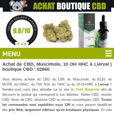
MENU
Achat de CBD, Muscimole, 10 OH HHC à Lierval |
boutique CBD : 02860
Vous désirez acheter du CBD, du CB9, du Muscimole, du BZ10, du
MCPB, du VMAC, du THV N10, du T9HC ou du 10-OH-HHC à
Lierval
?
Rendez-vous sans plus attendre sur le site
du Petit Botaniste
afin de
découvrir le produit qui correspond à vos attentes. Huiles CBD, résines
CBD, fleurs de CBD, infusions CBD ou encore cosmétiques CBD.
Toutes
les commandes sont expédiées sous 12H
et vous pourrez bénéficier
des
prix Web, largement inférieur qu'en boutiques physiques
. Et cela