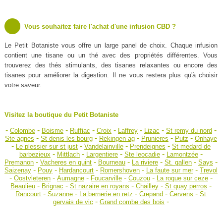
Vous souhaitez faire l'achat d'une infusion CBD ?
Le Petit Botaniste vous offre un large panel de choix. Chaque infusion
contient une tisane ou un thé avec des propriétés différentes. Vous
trouverez des thés stimulants, des tisanes relaxantes ou encore des
tisanes pour améliorer la digestion. Il ne vous restera plus qu'à choisir
votre saveur.
Visitez la boutique du Petit Botaniste
-
-
-
-
-
-
-
-
Colombe
Boisme
Ruffiac
Croix
Laffrey
Lizac
St remy du nord
-
-
-
-
-
Ste agnes
St denis les bourg
Rekingen ag
Prunieres
Putz
Onhaye
-
-
-
-
Le plessier sur st just
Vandelainville
Prendeignes
St medard de
-
-
-
-
-
barbezieux
Mittlach
Largentiere
Ste leocadie
Lamontzée
-
-
-
-
-
-
Premanon
Vacheres en quint
Bourneau
La riviere
St. gallen
Says
-
-
-
-
-
Saizenay
Pouy
Hardancourt
Romershoven
La faute sur mer
Trevol
-
-
-
-
-
-
Oostvleteren
Aumagne
Foucarville
Couzou
La roque sur ceze
-
-
-
-
-
Beaulieu
Brignac
St nazaire en royans
Chailley
St quay perros
-
-
-
-
-
Rancourt
Suzanne
La bernerie en retz
Crepand
Cervens
St
-
-
gervais de vic
Grand combe des bois