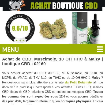
MENU
Achat de CBD, Muscimole, 10 OH HHC à Maizy |
boutique CBD : 02160
Vous désirez acheter du CBD, du CB9, du Muscimole, du BZ10, du
MCPB, du VMAC, du THV N10, du T9HC ou du 10-OH-HHC à
Maizy
?
Rendez-vous sans plus attendre sur le site
du Petit Botaniste
afin de
découvrir le produit qui correspond à vos attentes. Huiles CBD, résines
CBD, fleurs de CBD, infusions CBD ou encore cosmétiques CBD.
Toutes
les commandes sont expédiées sous 12H
et vous pourrez bénéficier
des
prix Web, largement inférieur qu'en boutiques physiques
. Et cela