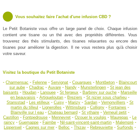
Vous souhaitez faire l'achat d'une infusion CBD ?
Le Petit Botaniste vous offre un large panel de choix. Chaque infusion
contient une tisane ou un thé avec des propriétés différentes. Vous
trouverez des thés stimulants, des tisanes relaxantes ou encore des
tisanes pour améliorer la digestion. Il ne vous restera plus qu'à choisir
votre saveur.
Visitez la boutique du Petit Botaniste
-
-
-
-
-
-
Charmensac
Felenne
Servignat
Couargues
Montbeton
Blaincourt
-
-
-
-
-
sur aube
Chadrac
Auvare
Nandy
Munsterlingen
St jean des
-
-
-
-
-
baisants
Houdan
Lanouee
St fergeux
Barbirey sur ouche
Marseille
-
-
-
-
en beauvaisis
Artigueloutan
Breziers
St nizier sous charlieu
-
-
-
-
-
-
Stansstad
Les etilleux
Cuisy
Marizy
Sardan
Vernonvilliers
St
-
-
-
-
-
martin du tilleul
Lignerolles
Wittinsburg
Colligny
Fontaines
-
-
-
-
Blainville sur l eau
Chateau bernard
St ythaire
Verneuil petit
-
-
-
-
-
Castillon
Fontpedrouse
Mennevret
Ozouer le voulgis
Maurepas
Le
-
-
-
-
-
raincy
Guemappe
Faimbe
Nil-saint-vincent-saint-martin
Malempré
-
-
-
-
-
-
Lipperswil
Cagnes sur mer
Belloc
Thizay
Rebreuviette
Surfonds