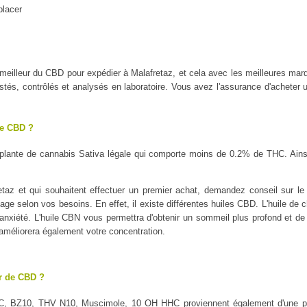
placer
le meilleur du CBD pour expédier à Malafretaz, et cela avec les meilleur
tés, contrôlés et analysés en laboratoire. Vous avez l'assurance d'acheter u
le CBD ?
plante de cannabis Sativa légale qui comporte moins de 0.2% de THC. Ains
taz et qui souhaitent effectuer un premier achat, demandez conseil sur le t
sage selon vos besoins. En effet, il existe différentes huiles CBD. L'huile de 
l'anxiété. L'huile CBN vous permettra d'obtenir un sommeil plus profond et de 
 améliorera également votre concentration.
ur de CBD ?
C, BZ10, THV N10, Muscimole, 10 OH HHC proviennent également d'une pl