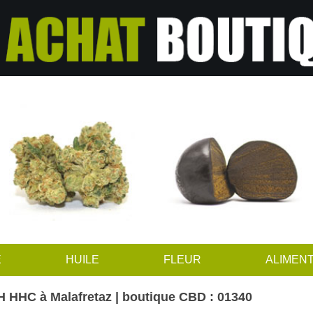
E
HUILE
FLEUR
ALIMENT
 HHC à Malafretaz | boutique CBD : 01340