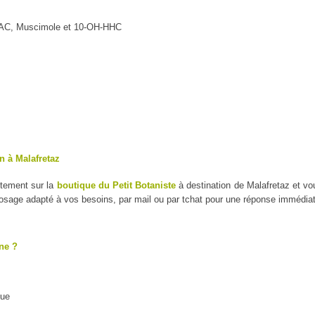
MAC, Muscimole et 10-OH-HHC
n à Malafretaz
ctement sur la
boutique du Petit Botaniste
à destination de Malafretaz et v
dosage adapté à vos besoins, par mail ou par tchat pour une réponse immédiat
ne ?
que