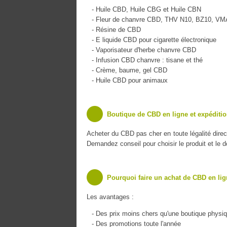
- Huile CBD, Huile CBG et Huile CBN
- Fleur de chanvre CBD, THV N10, BZ10, V
- Résine de CBD
- E liquide CBD pour cigarette électronique
- Vaporisateur d'herbe chanvre CBD
- Infusion CBD chanvre : tisane et thé
- Crème, baume, gel CBD
- Huile CBD pour animaux
Boutique de CBD en ligne et expéditio
Acheter du CBD pas cher en toute légalité dire
Demandez conseil pour choisir le produit et le 
Pourquoi faire un achat de CBD en lig
Les avantages :
- Des prix moins chers qu'une boutique physi
- Des promotions toute l'année