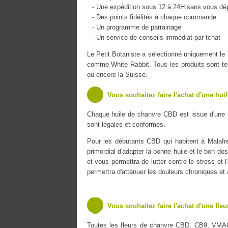
- Une expédition sous 12 à 24H sans vous dé
- Des points fidélités à chaque commande
- Un programme de parrainage
- Un service de conseils immédiat par tchat
Le Petit Botaniste a sélectionné uniquement 
comme White Rabbit. Tous les produits sont tes
ou encore la Suisse.
Vous souhaitez faire l'achat d'une hui
Chaque huile de chanvre CBD est issue d'une 
sont légales et conformes.
Pour les débutants CBD qui habitent à Malafre
primordial d'adapter la bonne huile et le bon do
et vous permettra de lutter contre le stress et 
permettra d'atténuer les douleurs chroniques et
Vous souhaitez faire l'achat d'une fle
Toutes les fleurs de chanvre CBD, CB9, VMA