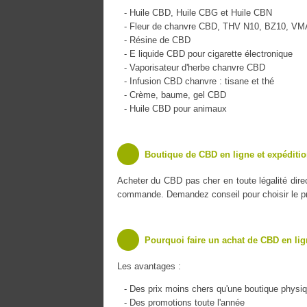
- Huile CBD, Huile CBG et Huile CBN
- Fleur de chanvre CBD, THV N10, BZ10, V
- Résine de CBD
- E liquide CBD pour cigarette électronique
- Vaporisateur d'herbe chanvre CBD
- Infusion CBD chanvre : tisane et thé
- Crème, baume, gel CBD
- Huile CBD pour animaux
Boutique de CBD en ligne et expéditio
Acheter du CBD pas cher en toute légalité dir
commande. Demandez conseil pour choisir le pro
Pourquoi faire un achat de CBD en lig
Les avantages :
- Des prix moins chers qu'une boutique physi
- Des promotions toute l'année