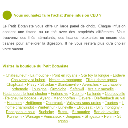
Vous souhaitez faire l'achat d'une infusion CBD ?
Le Petit Botaniste vous offre un large panel de choix. Chaque infusion
contient une tisane ou un thé avec des propriétés différentes. Vous
trouverez des thés stimulants, des tisanes relaxantes ou encore des
tisanes pour améliorer la digestion. Il ne vous restera plus qu'à choisir
votre saveur.
Visitez la boutique du Petit Botaniste
-
-
-
-
-
Chateauneuf
La mouche
Pont en royans
Ste foy la longue
Lodeve
-
-
-
-
Chauvency st hubert
Nesles la montagne
Tilleul dame agnes
-
-
-
-
-
Chaptuzat
Pissy
St aubin
Blandainville
Avenches
La chapelle
-
-
-
-
-
orthemale
Loubigne
Ormoiche
Safenwil
Ars sur moselle
-
-
-
-
Hadancourt le haut clocher
Ferlens vd
Sulz lu
La londe
Courbeveille
-
-
-
-
-
Reigneville bocage
Ayent
Menchhoffen
Gavere
Dieffenbach au val
-
-
-
-
-
-
Houthem
Hettlingen
Oberbruck
Valeyres-sous-ursins
Tauriers
L
-
-
-
-
-
home chamondot
Winterthur
Luneville
Etroussat
Billy montigny
-
-
-
-
-
Ranspach le haut
Buchelay
Bussu
St maurice
Ban de laveline
-
-
-
-
-
-
Kunheim
Warsage
Venissieux
Bougnies
St igeaux
Penin
St
-
agnan